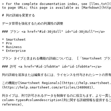
> For the complete documentation index, see [llms.txt](
to page URLs; this page is available as [Markdown](http
# 列の詳細を変更する

データ管理を強化するための列属性の調整

### プラン <a href="#id-30j0zll" id="id-30j0zll"></a>

* Smartsheet

* Pro

* Business

* Enterprise

プラン タイプと含まれる機能の詳細については、 [「Smartsheet プラン」](
### 許可 <a href="#id-1fob9te" id="id-1fob9te"></a>

列の詳細を追加または編集するには、ライセンスを付与されたシートの所有
この機能が[Smartsheet Regionals](https://help.smartsh
(https://help.smartsheet.com/articles/2480681)。

列タイプは、列で許可されるデータを制御するのに役立ちます。より一貫したデータ入力
column-types#columndescription)列に関する詳細情報を提供する
reference)。
