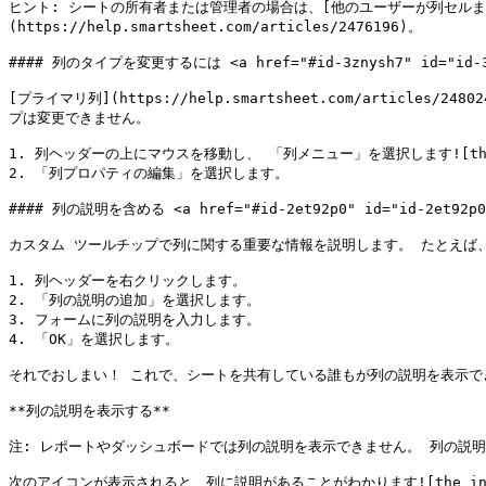
ヒント: シートの所有者または管理者の場合は、[他のユーザーが列セル
(https://help.smartsheet.com/articles/2476196)。

#### 列のタイプを変更するには <a href="#id-3znysh7" id="id-3z
[プライマリ列](https://help.smartsheet.com/articles/2480
プは変更できません。

1. 列ヘッダーの上にマウスを移動し、 「列メニュー」を選択します![the Col
2. 「列プロパティの編集」を選択します。

#### 列の説明を含める <a href="#id-2et92p0" id="id-2et92p0"
カスタム ツールチップで列に関する重要な情報を説明します。 たとえば、
1. 列ヘッダーを右クリックします。

2. 「列の説明の追加」を選択します。

3. フォームに列の説明を入力します。

4. 「OK」を選択します。

それでおしまい！ これで、シートを共有している誰もが列の説明を表示で
**列の説明を表示する**

注: レポートやダッシュボードでは列の説明を表示できません。 列の説明
次のアイコンが表示されると、列に説明があることがわかります![the informat