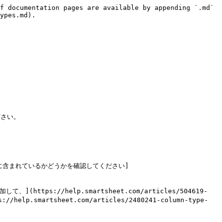
f documentation pages are available by appending `.md` 
ypes.md).

さい。

heet Govに含まれているかどうかを確認してください]
://help.smartsheet.com/articles/504619-
smartsheet.com/articles/2480241-column-type-