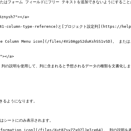
またはフォーム フィールドにフリー テキストを追加できないようにすること
nysh7"></a>

241-column-type-reference)と[プロジェクト設定列](https://help.
umn Menu icon](/files/4Vi0AgpS2duKshSS1vSD)。
></a>

列の説明を使用して、列に含まれると予想されるデータの種類を文書化します。
きるようになります。

はシートにのみ表示されます。

ion icon](/files/Xut8ZsyZZxO7lJeIce64)。 列の説明を