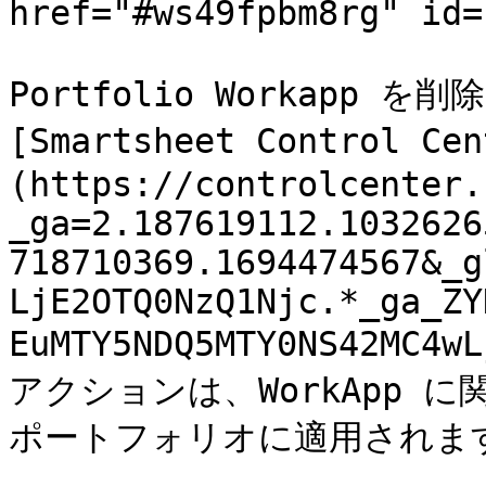
href="#ws49fpbm8rg" id=
Portfolio Workapp 
[Smartsheet Control 
(https://controlcenter.
_ga=2.187619112.1032626
718710369.1694474567&_g
LjE2OTQ0NzQ1Njc.*_ga_ZY
EuMTY5NDQ5MTY0NS42MC4
アクションは、WorkApp