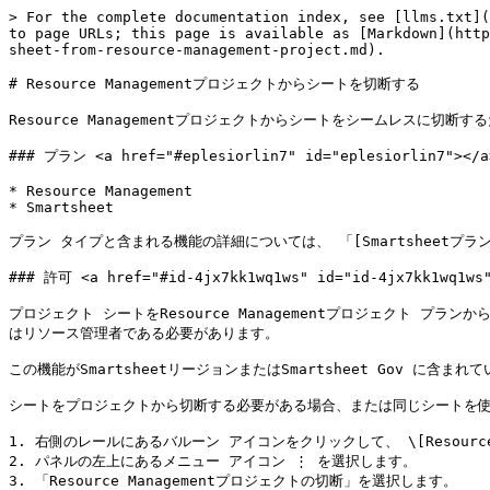
> For the complete documentation index, see [llms.txt](
to page URLs; this page is available as [Markdown](http
sheet-from-resource-management-project.md).

# Resource Managementプロジェクトからシートを切断する

Resource Managementプロジェクトからシートをシームレスに切断
### プラン <a href="#eplesiorlin7" id="eplesiorlin7"></a>
* Resource Management

* Smartsheet

プラン タイプと含まれる機能の詳細については、 「[Smartsheetプラン](ht
### 許可 <a href="#id-4jx7kk1wq1ws" id="id-4jx7kk1wq1ws"
プロジェクト シートをResource Managementプロジェクト プラン
はリソース管理者である必要があります。

この機能がSmartsheetリージョンまたはSmartsheet Gov に含ま
シートをプロジェクトから切断する必要がある場合、または同じシートを使用して
1. 右側のレールにあるバルーン アイコンをクリックして、 \[Resource 
2. パネルの左上にあるメニュー アイコン ⋮ を選択します。

3. 「Resource Managementプロジェクトの切断」を選択します。
