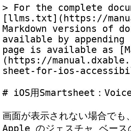
> For the complete docu
[llms.txt](https://manu
Markdown versions of do
available by appending 
page is available as [M
(https://manual.dxable.
sheet-for-ios-accessibi
# iOS用Smartsheet：Vo
画面が表示されない場合でも、
Apple のジェスチャ ベー