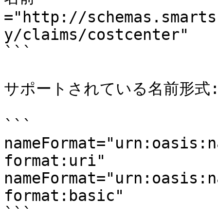
="http://schemas.smarts
y/claims/costcenter"

```

サポートされている名前形式:
```

nameFormat="urn:oasis:n
format:uri"

nameFormat="urn:oasis:n
format:basic"

```
