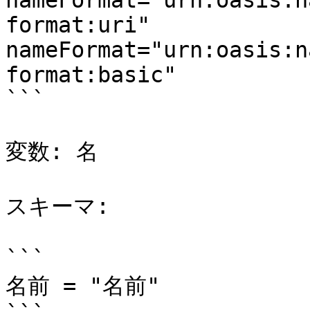
nameFormat="urn:oasis:n
format:uri"

nameFormat="urn:oasis:n
format:basic"

```

変数: 名

スキーマ:

```

名前 = "名前"
