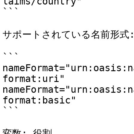
laims/country"

```

サポートされている名前形式:
```

nameFormat="urn:oasis:n
format:uri"

nameFormat="urn:oasis:n
format:basic"

```

変数: 役割
