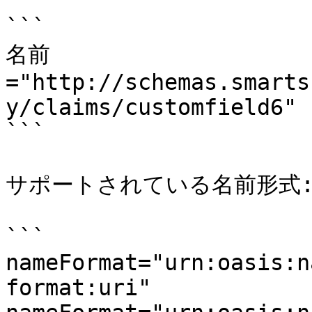
```

名前
="http://schemas.smarts
y/claims/customfield6"

```

サポートされている名前形式:
```

nameFormat="urn:oasis:n
format:uri"
