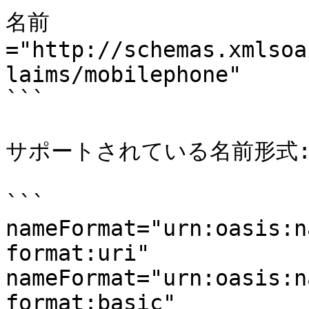
名前
="http://schemas.xmlsoa
laims/mobilephone"

```

サポートされている名前形式:
```

nameFormat="urn:oasis:n
format:uri"

nameFormat="urn:oasis:n
format:basic"
