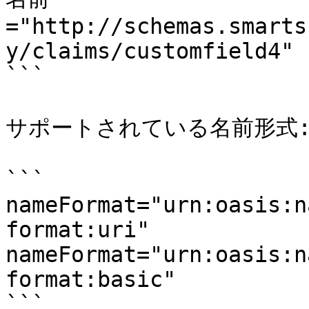
="http://schemas.smarts
y/claims/customfield4"

```

サポートされている名前形式:
```

nameFormat="urn:oasis:n
format:uri"

nameFormat="urn:oasis:n
format:basic"

```
