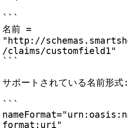
```

名前 = 
"http://schemas.smartsh
/claims/customfield1"

```

サポートされている名前形式:
```

nameFormat="urn:oasis:n
format:uri"
