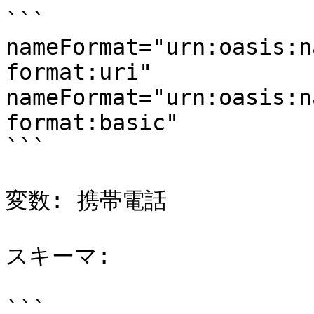
```

nameFormat="urn:oasis:n
format:uri"

nameFormat="urn:oasis:n
format:basic"

```

変数: 携帯電話

スキーマ:

```
