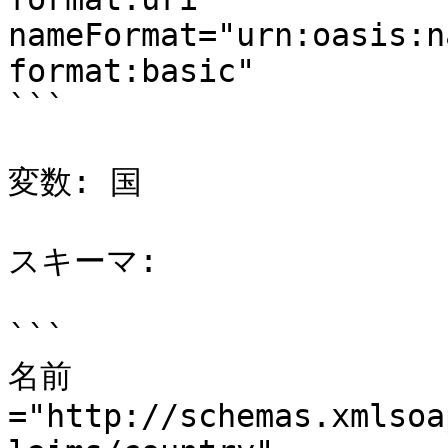
nameFormat="urn:oasis:n
format:basic"

```

変数: 国

スキーマ:

```

名前
="http://schemas.xmlsoa