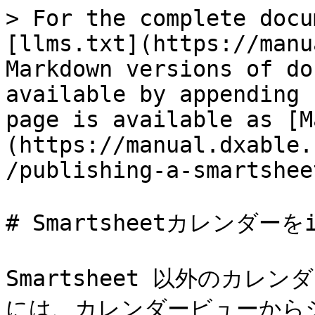
> For the complete docu
[llms.txt](https://manu
Markdown versions of do
available by appending 
page is available as [M
(https://manual.dxable.
/publishing-a-smartshee
# Smartsheetカレンダーを
Smartsheet 以外のカレン
には、カレンダービューからシ