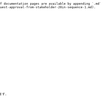
f documentation pages are available by appending `.md` 
uest-approval-from-stakeholder-20in-sequence-1.md).

す。
