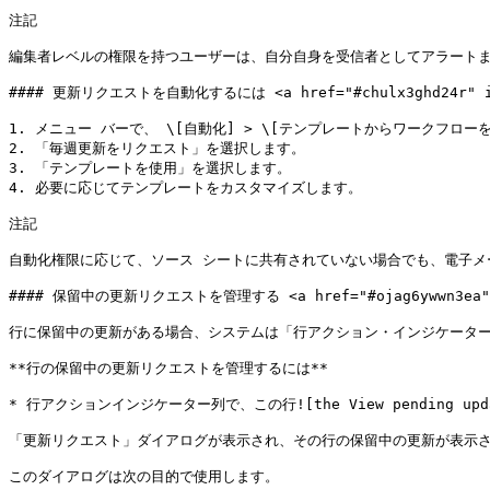
注記

編集者レベルの権限を持つユーザーは、自分自身を受信者としてアラートま
#### 更新リクエストを自動化するには <a href="#chulx3ghd24r" id=
1. メニュー バーで、 \[自動化] > \[テンプレートからワークフローを
2. 「毎週更新をリクエスト」を選択します。

3. 「テンプレートを使用」を選択します。

4. 必要に応じてテンプレートをカスタマイズします。

注記

自動化権限に応じて、ソース シートに共有されていない場合でも、電子メ
#### 保留中の更新リクエストを管理する <a href="#ojag6ywwn3ea" id
行に保留中の更新がある場合、システムは「行アクション・インジケーター
**行の保留中の更新リクエストを管理するには**

* 行アクションインジケーター列で、この行![the View pending updat
「更新リクエスト」ダイアログが表示され、その行の保留中の更新が表示さ
このダイアログは次の目的で使用します。
