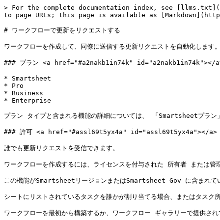
> For the complete documentation index, see [llms.txt](
to page URLs; this page is available as [Markdown](http
# ワークフローで更新をリクエストする

ワークフローを作成して、同僚に送信する更新リクエストを自動化します。
### プラン <a href="#a2nakb1in74k" id="a2nakb1in74k"></a>
* Smartsheet

* Pro

* Business

* Enterprise

プラン タイプと含まれる機能の詳細については、 「Smartsheetプラ
### 許可 <a href="#assl69t5yx4a" id="assl69t5yx4a"></a>

誰でも更新リクエストを受信できます。

ワークフローを作成するには、ライセンスを付与された 所有者 または管
この機能がSmartsheetリージョンまたはSmartsheet Gov に含ま
シートにリストされているタスクを誰かが割り当てる場合、またはタスク所
ワークフローを最初から構築するか、ワークフロー ギャラリーで提供され