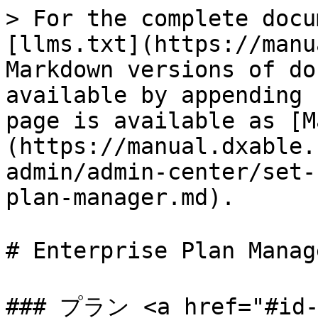
> For the complete docu
[llms.txt](https://manu
Markdown versions of do
available by appending 
page is available as [M
(https://manual.dxable.
admin/admin-center/set-
plan-manager.md).

# Enterprise Plan Ma
### プラン <a href="#id-6