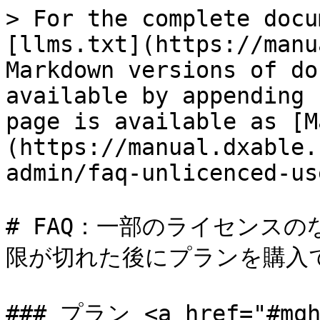
> For the complete docu
[llms.txt](https://manu
Markdown versions of do
available by appending 
page is available as [M
(https://manual.dxable.
admin/faq-unlicenced-us
# FAQ：一部のライセンス
限が切れた後にプランを購入て
### プラン <a href="#mqhz