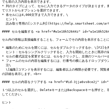
でも前の入力内容を表示できます。

* 列のタイプによって、セルに入力できるデータのタイプが決まります。
てリストからオプションを選択できます。

* 各セルには4,000文字まで入力できます。\

  ヒント\

  読み取り専用の[システム列](https://help.smartsheet.com/articles/2480241-column-type-reference)を除く任意の列タイプにテキストを自由に入力できます。

#### セルを編集する <a href="#w1e18k52644z" id="w1e18k52644
セル内の情報は直接編集することも、フォームでその内容を表示することに
* 編集のためにセルを開くには、セルをダブルクリックするか、\[F2]を押
  ヒント：セルをシングルクリックすると、入力を開始したときに既存の値が上書きされます。

* セルの書式設定を変更するには、セルをクリックし、左側のツールバー
* フォームのセルの内容を編集するには、行番号の横にあるドロップダウン
  注\

  \[編集]コマンドを表示するには、編集者以上の権限が必要です。閲覧者権限を持つシートを共有している場合は、\[詳細を表示] （View Detail）コマンドが表示されます。「詳細の表示」を選択して、フォーム内の行
の詳細を表示します。<br>

#### セルの内容をクリアする <a href="#id-3jja6vs8ce2j" id="id
１つ以上のセルを選択し、DeleteキーまたはBackspaceキーを
してください。

ヒント
