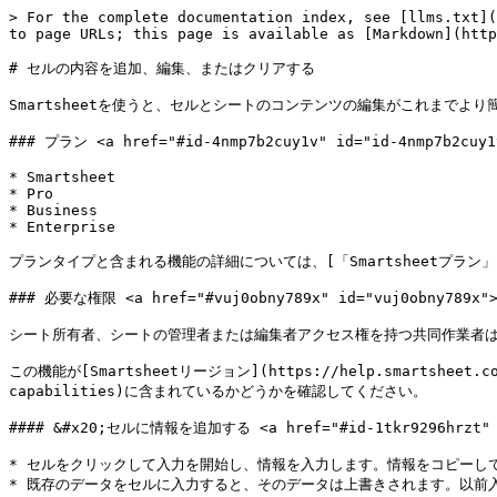
> For the complete documentation index, see [llms.txt](
to page URLs; this page is available as [Markdown](http
# セルの内容を追加、編集、またはクリアする

Smartsheetを使うと、セルとシートのコンテンツの編集がこれまでより
### プラン <a href="#id-4nmp7b2cuy1v" id="id-4nmp7b2cuy1v
* Smartsheet

* Pro

* Business

* Enterprise

プランタイプと含まれる機能の詳細については、[「Smartsheetプラン」](htt
### 必要な権限 <a href="#vuj0obny789x" id="vuj0obny789x"><
シート所有者、シートの管理者または編集者アクセス権を持つ共同作業者は
この機能が[Smartsheetリージョン](https://help.smartsheet.com/r
capabilities)に含まれているかどうかを確認してください。

#### &#x20;セルに情報を追加する <a href="#id-1tkr9296hrzt" id
* セルをクリックして入力を開始し、情報を入力します。情報をコピーして
* 既存のデータをセルに入力すると、そのデータは上書きされます。以前入