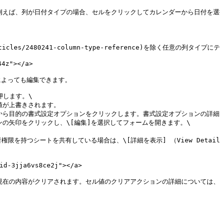
例えば、列が日付タイプの場合、セルをクリックしてカレンダーから日付を
z"></a>

よっても編集できます。

します。\

から目的の書式設定オプションをクリックします。書式設定オプションの詳細
の矢印をクリックし、\[編集]を選択してフォームを開きます。\

-3jja6vs8ce2j"></a>

押すと、現在の内容がクリアされます。セル値のクリアアクションの詳細について