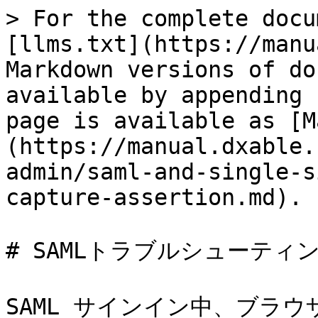
> For the complete docu
[llms.txt](https://manu
Markdown versions of do
available by appending 
page is available as [M
(https://manual.dxable.
admin/saml-and-single-s
capture-assertion.md).

# SAMLトラブルシューティ
SAML サインイン中、ブラウ