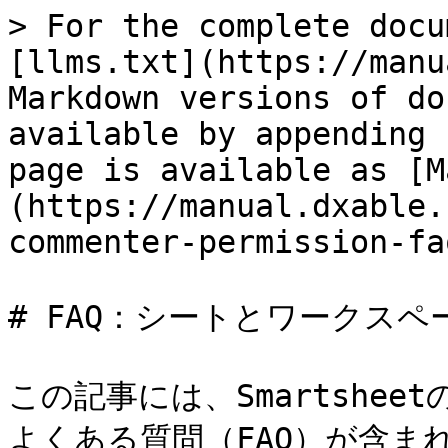
> For the complete docu
[llms.txt](https://manu
Markdown versions of do
available by appending 
page is available as [M
(https://manual.dxable.
commenter-permission-fa
# FAQ：シートとワークスペ
この記事には、Smartshe
よくある質問（FAQ）が含まれ