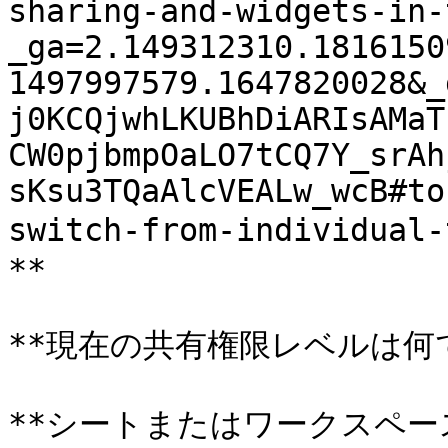
sharing-and-widgets-in-
_ga=2.149312310.1816150
1497997579.1647820028&_
j0KCQjwhLKUBhDiARIsAMaT
CW0pjbmpOaLO7tCQ7Y_srAh
sKsu3TQaAlcVEALw_wcB#to
switch-from-individ
**

**現在の共有権限レベルは何で
**シートまたはワークスペ