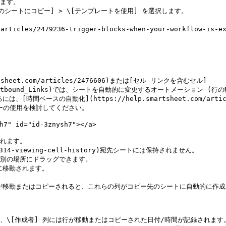
ます。

のシートにコピー] > \[テンプレートを使用] を選択します。

ticles/2479236-trigger-blocks-when-your-workflow-is
eet.com/articles/2476606)または[セル リンクを含むセル]
79#Inbound_Outbound_Links)では、シートを自動的に変更するオート
ベースの自動化](https://help.smartsheet.com/articl
ークフローの使用を検討してください。

id="id-3znysh7"></a>

れます。

518314-viewing-cell-history)宛先シートには保持されません。

別の場所にドラッグできます。

移動されます。

が移動またはコピーされると、これらの列がコピー先のシートに自動的に作成
、\[作成者] 列には行が移動またはコピーされた日付/時間が記録されます。