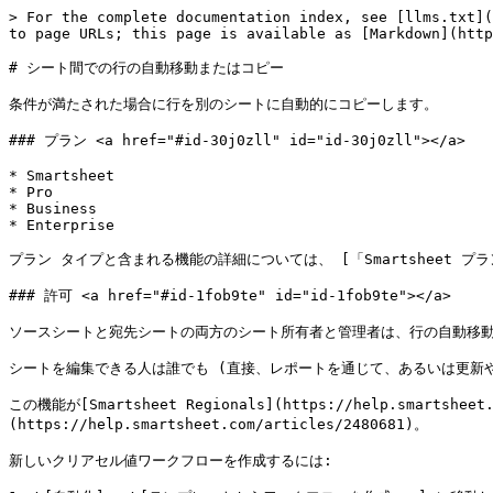
> For the complete documentation index, see [llms.txt](
to page URLs; this page is available as [Markdown](http
# シート間での行の自動移動またはコピー

条件が満たされた場合に行を別のシートに自動的にコピーします。

### プラン <a href="#id-30j0zll" id="id-30j0zll"></a>

* Smartsheet

* Pro

* Business

* Enterprise

プラン タイプと含まれる機能の詳細については、 [「Smartsheet プラン」](
### 許可 <a href="#id-1fob9te" id="id-1fob9te"></a>

ソースシートと宛先シートの両方のシート所有者と管理者は、行の自動移動
シートを編集できる人は誰でも (直接、レポートを通じて、あるいは更新や
この機能が[Smartsheet Regionals](https://help.smartsh
(https://help.smartsheet.com/articles/2480681)。

新しいクリアセル値ワークフローを作成するには:
