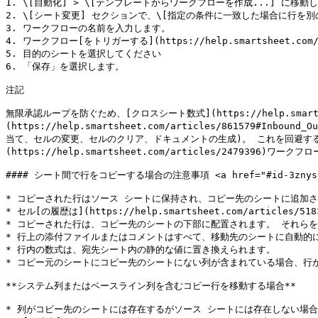
1. \[自動化] > \[テンプレートからワークフローを作成...] に移動し
2. \[シート変更] セクションで、\[指定の条件に一致した場合に行を別
3. ワークフローの名前を入力します。

4. ワークフロー[をトリガーする](https://help.smartsheet.com/ar
5. 目的のシートを選択してください

6. 「保存」を選択します。

注記

無限承認ループを防ぐため、[クロスシート数式](https://help.smartsh
(https://help.smartsheet.com/articles/8615
当て、セルの変更、セルのクリア、ドキュメントの生成)。 これを回避するには、[時間
(https://help.smartsheet.com/articles/2479396)ワ
#### シート間で行をコピーする場合の注意事項 <a href="#id-3znysh7" 
* コピーされた行はソース シートに保持され、コピー先のシートに追加さ
* セル[の履歴は](https://help.smartsheet.com/articles/
* コピーされた行は、コピー先のシートの下部に配置されます。 それらを
* 行上の添付ファイルまたはコメントはすべて、移動先のシートに自動的に
* 行内の数式は、宛先シート内の静的な値に置き換えられます。

* コピー元のシートにコピー先のシートにない列が含まれている場合、行
**システム列またはベースライン列を含むコピー行を移動する場合**

* 列がコピー先のシートには存在するがソース シートには存在しない場合