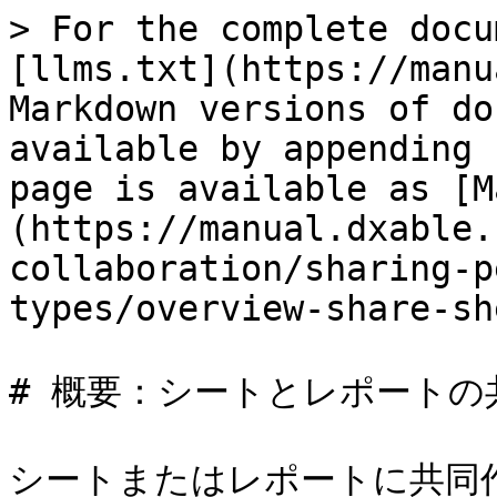
> For the complete docu
[llms.txt](https://manu
Markdown versions of do
available by appending 
page is available as [M
(https://manual.dxable.
collaboration/sharing-p
types/overview-share-sh
# 概要：シートとレポートの共
シートまたはレポートに共同作