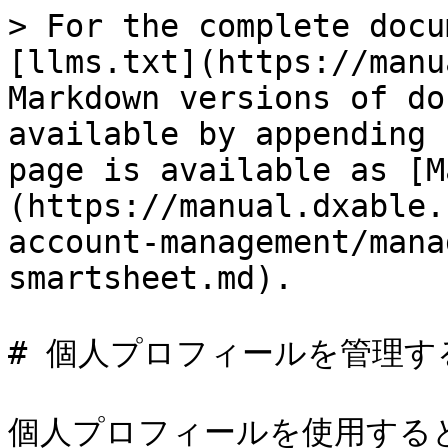
> For the complete docu
[llms.txt](https://manu
Markdown versions of do
available by appending 
page is available as [M
(https://manual.dxable.
account-management/mana
smartsheet.md).

# 個人プロフィールを管理する
個人プロフィールを使用すると、