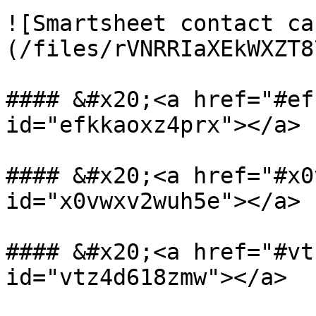
![Smartsheet contact ca
(/files/rVNRRIaXEkWXZT8
#### &#x20;<a href="#ef
id="efkkaoxz4prx"></a>

#### &#x20;<a href="#x0
id="x0vwxv2wuh5e"></a>

#### &#x20;<a href="#vt
id="vtz4d618zmw"></a>
