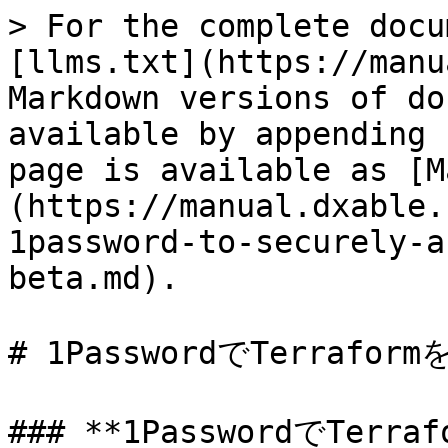
> For the complete docu
[llms.txt](https://manu
Markdown versions of do
available by appending 
page is available as [M
(https://manual.dxable.
1password-to-securely-a
beta.md).

# 1PasswordでTerraf
### **1PasswordでTe