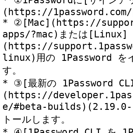
* ①1Passwordに[サイ
(https://1password.com/
* ②[Mac](https://suppo
apps/?mac)または[Linux]
(https://support.1passw
linux)用の 1Passwo
す。

* ③[最新の 1Password 
(https://developer.1pas
e/#beta-builds)(2.1
トールします。

* ④[1Password CLI を