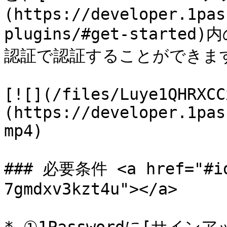
(https://developer.1pas
plugins/#get-star
認証で認証することができます
[![](/files/Luye1QHRXCC
(https://developer.1pas
mp4)

### 必要条件 <a href="#id
7gmdxv3kzt4u"></a>
