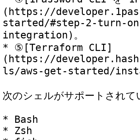
(https://developer.1pas
started/#step-2-turn-on
integration)。

* ⑤[Terraform CLI]
(https://developer.hash
ls/aws-get-started/i
次のシェルがサポートされてい
* Bash

* Zsh
