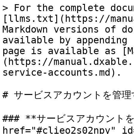
> For the complete docu
[llms.txt](https://manu
Markdown versions of do
available by appending 
page is available as [M
(https://manual.dxable.
service-accounts.md).

# サービスアカウントを管理
### **サービスアカウントを管
href="#clieo2s02npy" id