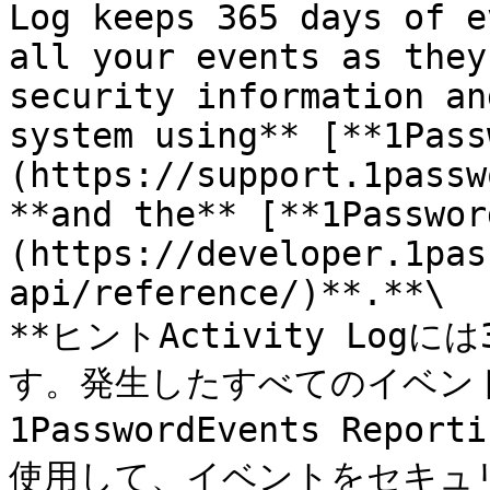
Log keeps 365 days of e
all your events as they
security information an
system using** [**1Pass
(https://support.1passw
**and the** [**1Passwor
(https://developer.1pas
api/reference/)**.**\

**ヒントActivity Log
す。発生したすべてのイベント
1PasswordEvents Report
使用して、イベントをセキュ