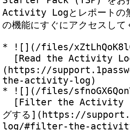
Starter Pack (TSP
Activity Logとレポ
の機能にすぐにアクセスしてく
* ![](/files/xZtLhQoK8l
  [Read the Activity LogActivity Logを読む]
(https://support.1passw
the-activity-log)

* ![](/files/sfnoGX6Qon
  [Filter the Activity LogActivity Logをフィルタリン
グする](https://support.1
log/#filter-the-activit