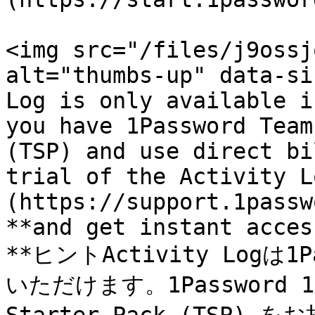
<img src="/files/j9ossj
alt="thumbs-up" data-si
Log is only available i
you have 1Password Team
(TSP) and use direct bi
trial of the Activity L
(https://support.1passw
**and get instant acces
**ヒントActivity Logは1
いただけます。1Password 1Pa