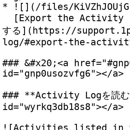
* ![](/files/KiVZhJOUjG
  [Export the Activity LogActivity Logをエクスポート
する](https://support.1p
log/#export-the-activit
### &#x20;<a href="#gnp
id="gnp0usozvfg6"></a>

### **Activity Logを読む*
id="wyrkq3db18s8"></a>

![Activities listed in 