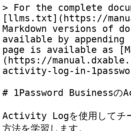
> For the complete docu
[llms.txt](https://manu
Markdown versions of do
available by appending 
page is available as [M
(https://manual.dxable.
activity-log-in-1passwo
# 1Password Businessの
Activity Logを使用
方法を学習します。
