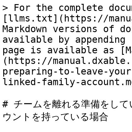
> For the complete docu
[llms.txt](https://manu
Markdown versions of do
available by appending 
page is available as [M
(https://manual.dxable.
preparing-to-leave-your
linked-family-account.md
# チームを離れる準備をし
ウントを持っている場合
