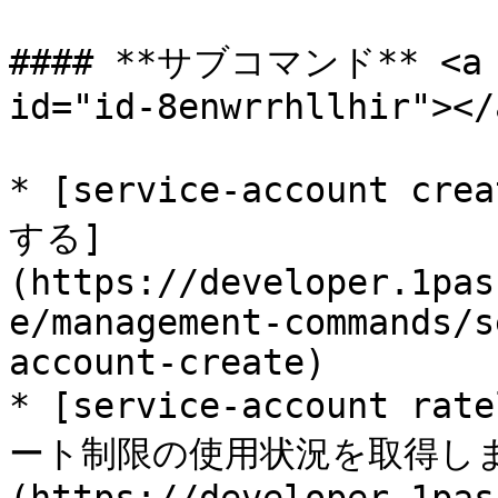
#### **サブコマンド​** <a h
id="id-8enwrrhllhir"></a
* [service-account 
する]
(https://developer.1pas
e/management-commands/s
account-create)

* [service-account 
ート制限の使用状況を取得し