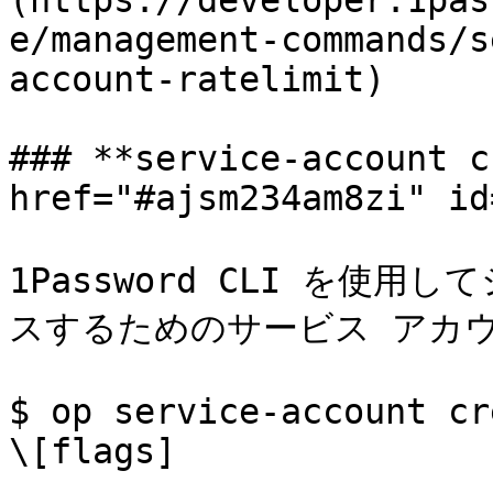
(https://developer.1pas
e/management-commands/s
account-ratelimit)

### **service-account c
href="#ajsm234am8zi" id
1Password CLI を使
スするためのサービス アカウン
$ op service-account cr
\[flags]
