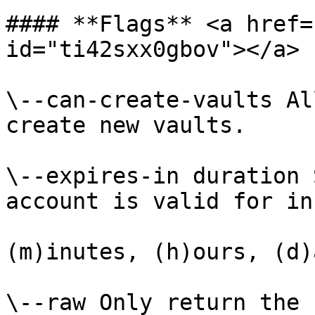
#### **Flags** <a href=
id="ti42sxx0gbov"></a>

\--can-create-vaults Al
create new vaults.

\--expires-in duration 
account is valid for in
(m)inutes, (h)ours, (d)
\--raw Only return the 