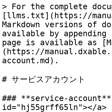
> For the complete docu
[llms.txt](https://manu
Markdown versions of do
available by appending 
page is available as [M
(https://manual.dxable.
account.md).

# サービスアカウント

### **service-account**
id="hj55grff65ln"></a>
