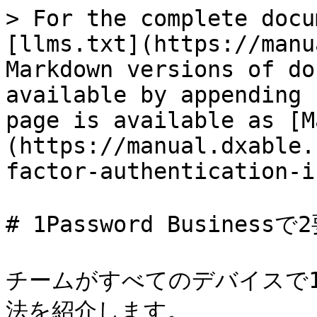
> For the complete docu
[llms.txt](https://manu
Markdown versions of do
available by appending 
page is available as [M
(https://manual.dxable.
factor-authentication-i
# 1Password Busines
チームがすべてのデバイスで1P
法を紹介します。
