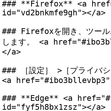
### **Firefox** <a href
id="vd2bnkmfe9gh"></a>

### Firefoxを開き、ツ
します。 <a href="#ibo3bl
</a>

### ［設定］ >［プライバ
<a href="#ibo3bllevbp3"
### **Edge** <a href="#
id="fyf5h8bx1zsz"></a>
