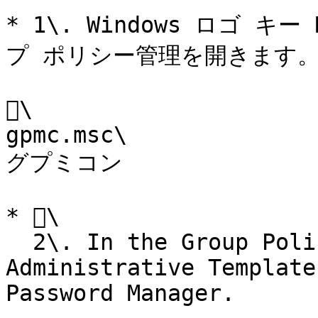
* 1\. Windows ロゴ
プ ポリシー管理を開きます。
\

gpmc.msc\

グプミコン

* \

  2\. In the Group Policy Editor, open 
Administrative Template
Password Manager.
