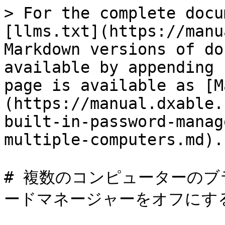
> For the complete docu
[llms.txt](https://manu
Markdown versions of do
available by appending 
page is available as [M
(https://manual.dxable.
built-in-password-manag
multiple-computers.md).

# 複数のコンピューターの
ードマネージャーをオフにする