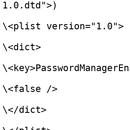
1.0.dtd">)

\<plist version="1.0">

\<dict>

\<key>PasswordManagerEn
\<false />

\</dict>
