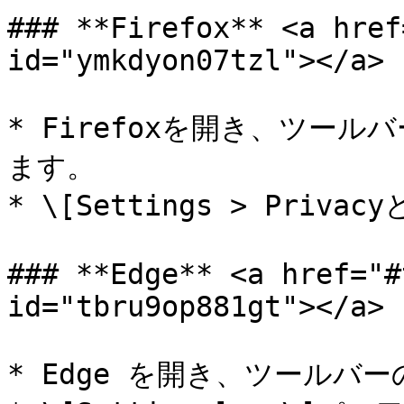
### **Firefox** <a href
id="ymkdyon07tzl"></a>

* Firefoxを開き、ツール
ます。

* \[Settings > Priva
### **Edge** <a href="#
id="tbru9op881gt"></a>

* Edge を開き、ツールバー