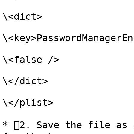
\<dict>

\<key>PasswordManagerEn
\<false />

\</dict>

\</plist>

* 2. Save the file as