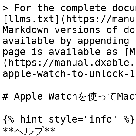
> For the complete docu
[llms.txt](https://manu
Markdown versions of do
available by appending 
page is available as [M
(https://manual.dxable.
apple-watch-to-unlock-1
# Apple Watchを使ってMa
{% hint style="info" %}

**ヘルプ**
