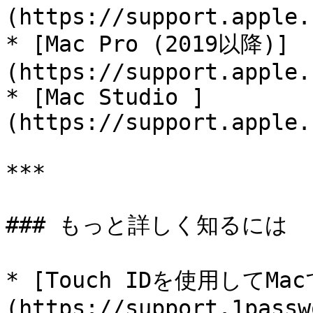
(https://support.apple.
* [Mac Pro (2019以降)]
(https://support.apple.
* [Mac Studio ]
(https://support.apple.
***

### もっと詳しく知るには

* [Touch IDを使用してMa
(https://support.1passw