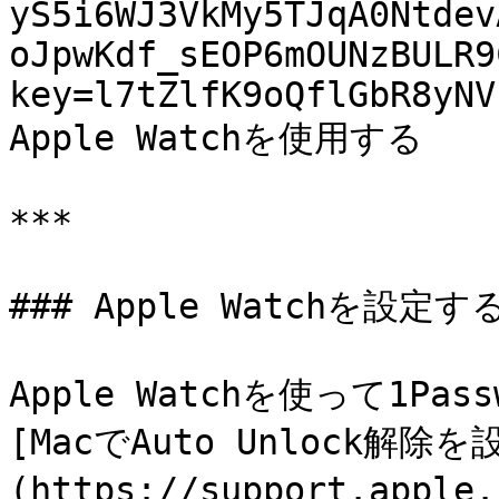
yS5i6WJ3VkMy5TJqA0Ntdev
oJpwKdf_sEOP6mOUNzBULR9
key=l7tZlfK9oQflGbR8yNV
Apple Watchを使用する

***

### Apple Watchを設定する
Apple Watchを使って1P
[MacでAuto Unlock解除
(https://support.app