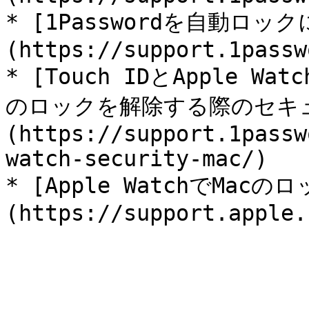
* [1Passwordを自動ロッ
(https://support.1passw
* [Touch IDとApple Wat
のロックを解除する際のセキ
(https://support.1passw
watch-security-mac/)

* [Apple WatchでMac