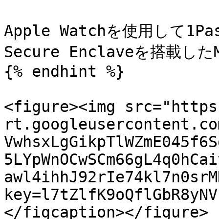
Apple Watchを使用して1
Secure Enclaveを搭載し
{% endhint %}

<figure><img src="https
rt.googleusercontent.co
VwhsxLgGikpTlWZmE045f6S
5LYpWnOCwSCm66gL4q0hCai
awl4ihhJ92rIe74kl7n0srM
key=l7tZlfK9oQflGbR8yNV
</figcaption></figure>
