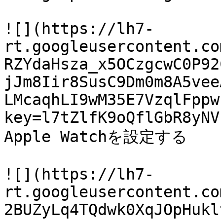
![](https://lh7-
rt.googleusercontent.co
RZYdaHsza_x5OCzgcwC0P92
jJm8Iir8SusC9Dm0m8A5vee
LMcaqhLI9wM35E7VzqlFppw
key=l7tZlfK9oQflGbR8yNV
Apple Watchを設定する

![](https://lh7-
rt.googleusercontent.co
2BUZyLq4TQdwk0XqJOpHukl