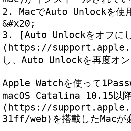
2. MacでAuto Unlo
&#x20;

3. [Auto Unlockをオフに
(https://support.appl
し、Auto Unlockを再度
Apple Watchを使って1P
macOS Catalina 10.15以
(https://support.apple.
31ff/web)を搭載したMacが