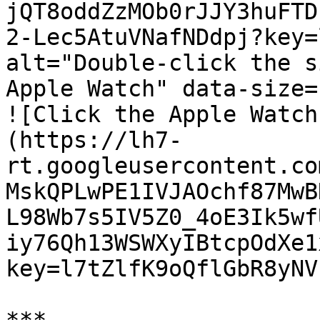
jQT8oddZzMOb0rJJY3huFTD
2-Lec5AtuVNafNDdpj?key=
alt="Double-click the s
Apple Watch" data-size=
![Click the Apple Watch
(https://lh7-
rt.googleusercontent.co
MskQPLwPE1IVJAOchf87MwB
L98Wb7s5IV5Z0_4oE3Ik5wf
iy76Qh13WSWXyIBtcpOdXe1
key=l7tZlfK9oQflGbR8yNV