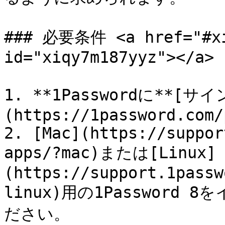
### 必要条件 <a href="#xiq
id="xiqy7m187yyz"></a>

1. **1Passwordに**
(https://1password.com/
2. [Mac](https://suppor
apps/?mac)または[Linux]
(https://support.1passw
linux)用の1Passwor
ださい。
