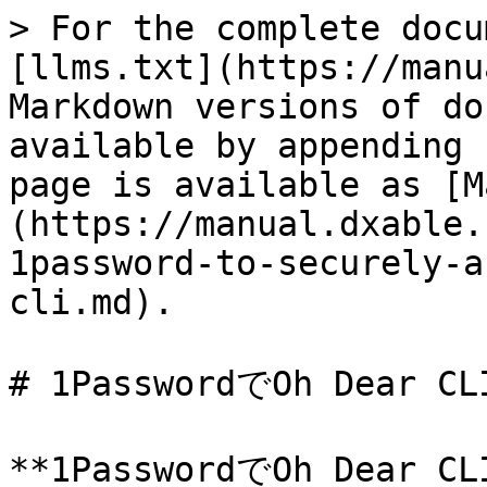
> For the complete docu
[llms.txt](https://manu
Markdown versions of do
available by appending 
page is available as [M
(https://manual.dxable.
1password-to-securely-a
cli.md).

# 1PasswordでOh Dear
**1PasswordでOh Dear