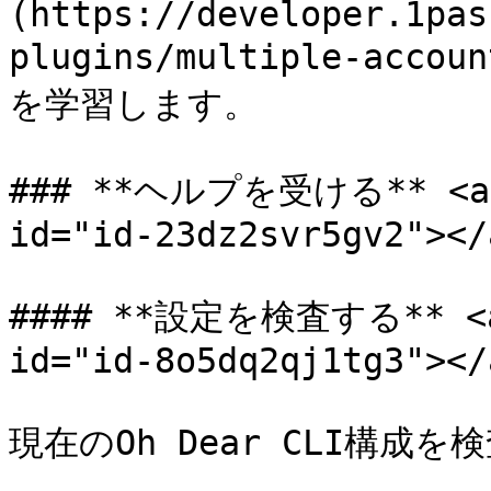
(https://developer.1pas
plugins/multiple-a
を学習します。

### **ヘルプを受ける** <a hr
id="id-23dz2svr5gv2"></a
#### **設定を検査する** <a h
id="id-8o5dq2qj1tg3"></a
現在のOh Dear CLI構成を