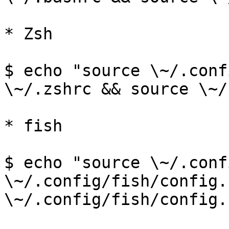
* Zsh

$ echo "source \~/.conf
\~/.zshrc && source \~/
* fish

$ echo "source \~/.conf
\~/.config/fish/config.
\~/.config/fish/config.f