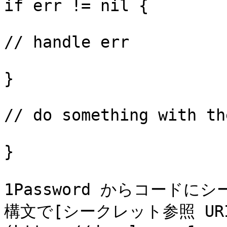
if err != nil {

// handle err

}

// do something with th
}

1Password からコード
構文で[シークレット参照 UR