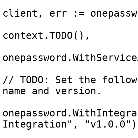
client, err := onepassw
context.TODO(),

onepassword.WithService
// TODO: Set the follow
name and version.

onepassword.WithIntegra
Integration", "v1.0.0"),