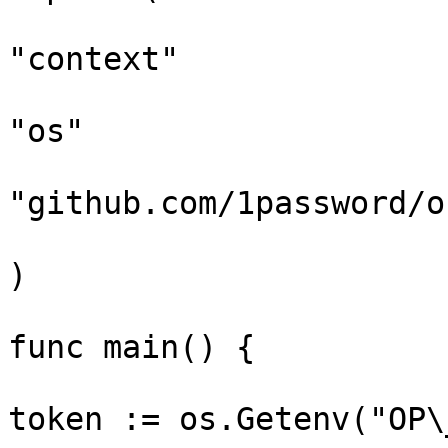
"context"

"os"

"github.com/1password/o
)

func main() {

token := os.Getenv("OP\