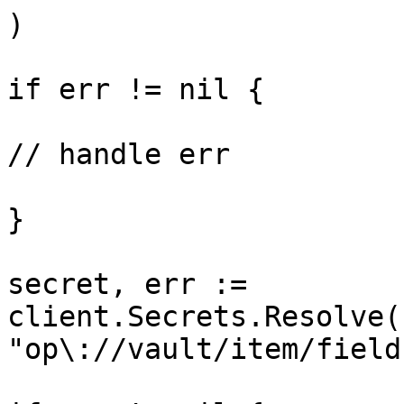
)

if err != nil {

// handle err

}

secret, err := 
client.Secrets.Resolve(
"op\://vault/item/field"