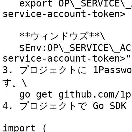
   export OP\_SERVICE\_ACCOUNT\_TOKEN=\<your-
service-account-token>

   **ウィンドウズ**\

   $Env:OP\_SERVICE\_ACCOUNT\_TOKEN = "\<your-
service-account-token>"

3. プロジェクトに 1Passw
す。\

   go get github.com/1password/onepassword-sdk-go

4. プロジェクトで Go SDK
import (
