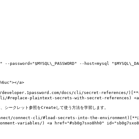
" --password="$MYSQL\_PASSWORD" --host=mysql "$MYSQL\_DA
6uc"></a>

oper.1password.com/docs/cli/secret-references/)[*
li/#replace-plaintext-secrets-with-secret-references) <a
シークレット参照をCreateして使う方法を学習します。

connect/connect-cli/#load-secrets-into-the-environme
onment-variables/) <a href="#sb0g7sxo8hh0" id="sb0g7sxo8