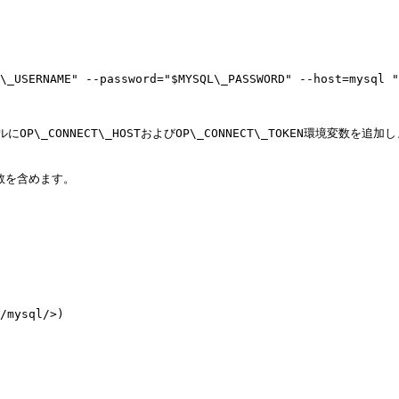
\_USERNAME" --password="$MYSQL\_PASSWORD" --host=mysql "
OP\_CONNECT\_HOSTおよびOP\_CONNECT\_TOKEN環境変数を追加
数を含めます。

/mysql/>)
