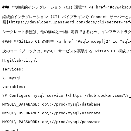
### **継続的インテグレーション（CI）環境** <a href="#o7w4k3o3ciyg
継続的インテグレーション (CI) パイプラインで Connect サーバーと
照](https://developer.1password.com/docs/cli/
シークレット参照は、他の構成と一緒に定義できるため、インフラストラクチ
#### **GitLab CI の例** <a href="#sqlxhcqepfj2" id="sqlx
次のコードブロックは、MySQL サービスを実装する GitLab CI 構成ファイルの
.gitlab-ci.yml

services:

\- mysql

variables:

\# Configure mysql service (<https://hub.docker.com/\\_
MYSQL\_DATABASE: op\://prod/mysql/database

MYSQL\_USERNAME: op\://prod/mysql/username

MYSQL\_PASSWORD: op\://prod/mysql/password

connect:
