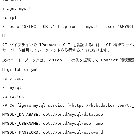
image: mysql

script:

\- echo "SELECT 'OK';" | op run -- mysql --user="$MYSQL


CI パイプラインで 1Password CLI を認証するには、 CI 構成ファイルに
サーバーを使用してシークレットを取得するようになります。

次のコード ブロックは、GitLab CI の例を拡張して Connect 環境変
.gitlab-ci.yml

services:

\- mysql

variables:

\# Configure mysql service (<https://hub.docker.com/\\_
MYSQL\_DATABASE: op\://prod/mysql/database

MYSQL\_USERNAME: op\://prod/mysql/username

MYSQL\_PASSWORD: op\://prod/mysql/password
