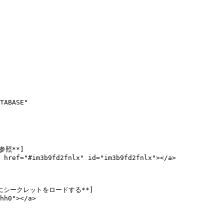
TABASE"

*参照**]
 href="#im3b9fd2fnlx" id="im3b9fd2fnlx"></a>

nt)[**にシークレットをロードする**]
hh0"></a>
