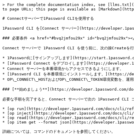
> For the complete documentation index, see [llms.txt](
to page URLs; this page is available as [Markdown](http
# Connectサーバーで1Password CLIを使用する

1Password CLI を[Connect サーバー](https://develo
### 必要条件 <a href="#bvq2jmfou29x" id="bvq2jmfou29x"></
Connect サーバーで 1Password CLI を使う前に、次の操Create
* 1Passwordに[サインアップします](https://start.1password.co
* [1Password Connect をデプロイします](https://developer.1pas
* Connect サーバーを本番環境からアクセスできるようにします。

* [1Password CLI を本番環境にインストールします。](https://develop
* OP\_CONNECT\_HOSTおよびOP\_CONNECT\_TOKEN環境変数
### [**始めましょう**](https://developer.1password.com/docs
必要な手順を完了すると、Connect サーバーで次の 1Password CL
* [op run](https://developer.1password.com/docs/cli/ref
* [op inject](https://developer.1password.com/docs/cli/
* [op read](https://developer.1password.com/docs/cli/re
* [op item get --format json](https://developer.1passwo
詳細については、コマンドのドキュメントを参照してください。
