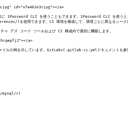
" id="o7w4k3o3ciyg"></a>

共に 1Password CLI を使うこともできます。1Password CLI
secret-references/)を使用できます。CI 環境を構成して、環境ごとに異な
ャ アズ コード ツールおよび CI 構成内で適切に機能します。

hcqepfj2"></a>

例を示しています。GitLabs[.gitlab-ci.ymlドキュメントを参照してくださ
/mysql/>)
