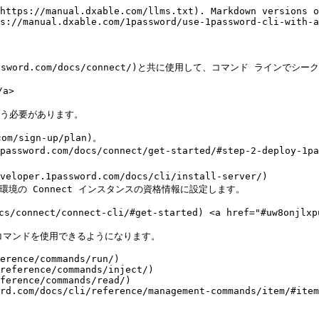
https://manual.dxable.com/llms.txt). Markdown versions o
s://manual.dxable.com/1password/use-1password-cli-with-a
per.1password.com/docs/connect/)と共に使用して、コマンド 
a>

を行う必要があります。

m/sign-up/plan)。

sword.com/docs/connect/get-started/#step-2-deploy-1pas
er.1password.com/docs/cli/install-server/)

を、運用環境の Connect インスタンスの資格情報に設定します。

/connect/connect-cli/#get-started) <a href="#uw8onjlxpu
I コマンドを使用できるようになります。

erence/commands/run/)

reference/commands/inject/)

ference/commands/read/)

rd.com/docs/cli/reference/management-commands/item/#item