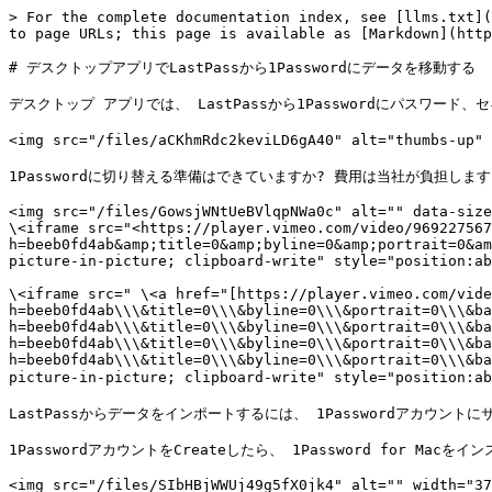
> For the complete documentation index, see [llms.txt](https://manual.dxable.com/llms.txt). Markdown versions of documentation pages are available by appending `.md` to page URLs; this page is available as [Markdown](https://manual.dxable.com/1password/move-your-data-from-lastpass-to-1password-in-the-desktop-app.md).

# デスクトップアプリでLastPassから1Passwordにデータを移動する

デスクトップ アプリでは、 LastPassから1Passwordにパスワード、セキュア ノート、その他の項目を転送できます。

<img src="/files/aCKhmRdc2keviLD6gA40" alt="thumbs-up" data-size="line">**ヒント**

1Passwordに切り替える準備はできていますか? 費用は当社が負担します。

<img src="/files/GowsjWNtUeBVlqpNWa0c" alt="" data-size="original">\
\<iframe src="<https://player.vimeo.com/video/969227567?h=beeb0fd4ab&amp;title=0&amp;byline=0&amp;portrait=0&amp;badge=0&amp;autopause=0&amp;player_id=0&amp;app_id=58479>" frameborder="0" allow="autoplay; fullscreen; picture-in-picture; clipboard-write" style="position:absolute;top:0;left:0;width:100%;height:100%" title="Move your data from LastPass to 1Password">\</iframe>

\<iframe src=" \<a href="[https://player.vimeo.com/video/969227567?h=beeb0fd4ab\\\&title=0\\\&byline=0\\\&portrait=0\\\&badge=0\\\&autopause=0\\\&player\\\_id=0\\\&app\\\_id=58479">https://player.vimeo.com/video/969227567?h=beeb0fd4ab\\\&title=0\\\&byline=0\\\&portrait=0\\\&badge=0\\\&autopause=0\\\&player\\\_id=0\\\&app\\\_id=58479\\](https://player.vimeo.com/video/969227567?h=beeb0fd4ab\\\&title=0\\\&byline=0\\\&portrait=0\\\&badge=0\\\&autopause=0\\\&player\\_id=0\\\&app\\_id=58479">https://player.vimeo.com/video/969227567?h=beeb0fd4ab\\\&title=0\\\&byline=0\\\&portrait=0\\\&badge=0\\\&autopause=0\\\&player\\_id=0\\\&app\\_id=58479\\)</a> " frameborder="0" allow="autoplay; fullscreen; picture-in-picture; clipboard-write" style="position:absolute;top:0;left:0;width:100%;height:100%" title=" LastPassから1Passwordにデータを移動する ">\</iframe>

LastPassからデータをインポートするには、 1Passwordアカウントにサインアップする必要があります。家族またはチームのアカウントに参加するよう招待するメールを受け取った場合は、メールの指示に従ってください。

1PasswordアカウントをCreateしたら、 1Password for Macをインストールしてサインインし、以下の手順に従ってLastPassデータをインポートします。

<img src="/files/SIbHBjWWUj49g5fX0jk4" alt="" width="375">

### **始める前に** <a href="#yr37gogozl61" id="yr37gogozl61"></a>

始める前に、 LastPassから1Passwordにデータをインポートすると何が起こるかについて詳しく学んでください。

* プライベート フォルダーはタグに変換されます。共有フォルダーは、フォルダーの管理者権限を持つユーザーのみがインポートできます。
* あなたと共有されている個々のアイテムがインポートされます。
* Password履歴は共有アイテムにはインポートされますが、非公開アイテムにはインポートされません。

LastPassファミリーまたはビジネスをご利用の場合:

* 1PasswordアカウントにLastPassグループと同じ名前のグループをCreateすると、共有フォルダーは保管庫に変​​換され、そのグループ権限が含まれます。共有フォルダー権限のインポート方法の詳細については、こちらをご覧ください。
* 共有フォルダーをインポートできるのは、共有フォルダーの管理者権限を持つユーザーのみです。共有フォルダーをインポートすると、他の管理者はインポートできなくなります。
* 1Password Teamsまたは Business で共有フォルダーをインポートするには、保管庫をCreateする権限が必要です。

データをインポートすると、アイテムの種類が変わります。

| **LastPassアイテムタイプ**         | **1Password項目タイプ**                                                        |
| --------------------------- | ------------------------------------------------------------------------- |
| Password                    | [Login](https://support.1password.com/item-categories/#login)             |
| 住所                          | [Identity](https://support.1password.com/item-categories/#identity)       |
| 応用                          | [Login](https://support.1password.com/item-categories/#login)             |
| カスタムアイテム                    | [Secure Note](https://support.1password.com/