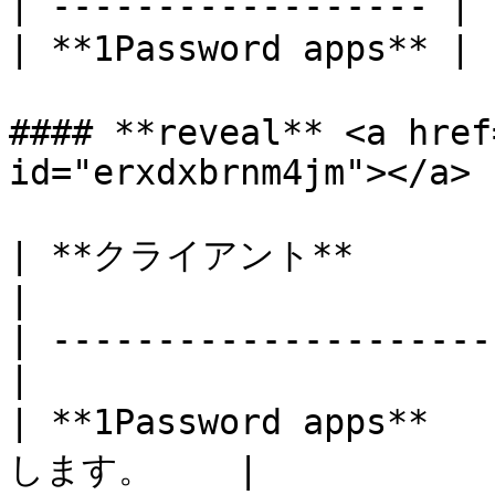
| ------------------ | 
| **1Password apps*
#### **reveal** <a href
id="erxdxbrnm4jm"></a>

| **クライアント**                
|

| ---------------------
|

| **1Password apps*
します。    |
