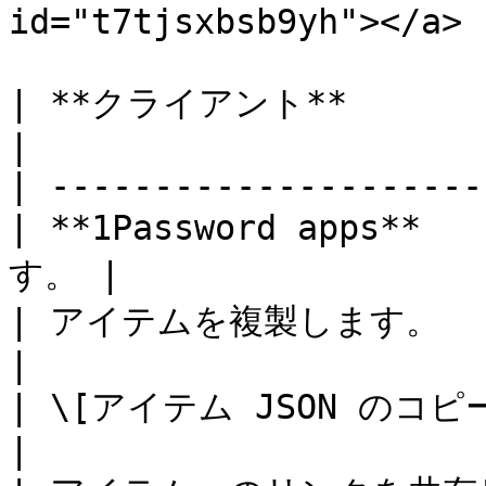
id="t7tjsxbsb9yh"></a>

| **クライアント**             
|

| ---------------------
| **1Password apps*
す。 |

| アイテムを複製します。             
|

| \[アイテム JSON のコピー] をクリ
|
