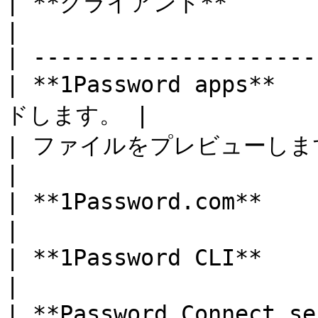
| **クライアント**               
|

| ---------------------
| **1Password apps*
ドします。 |

| ファイルをプレビューします。          
|

| **1Password.com**   
|

| **1Password CLI**   
|

| **Password Connec