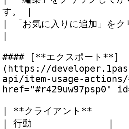
す。 |                  
| 「お気に入りに追加」をクリックします。      
|

#### [**エクスポート**]
(https://developer.1pas
api/item-usage-actions/
href="#r429uw97psp0" id
| **クライアント**                                       
| 行動              |
