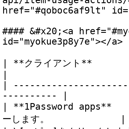
api/item-usage-actions/
href="#qoboc6af9lt" id=
#### &#x20;<a href="#my
id="myokue3p8y7e"></a>

| **クライアント**                   | 行
|

| ---------------------
---------- |

| **1Password apps*
ーします。             |
