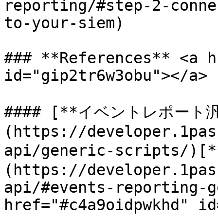
reporting/#step-2-conne
to-your-siem)

### **References** <a h
id="gip2tr6w3obu"></a>

#### [**イベントレポート汎
(https://developer.1pas
api/generic-scripts/
(https://developer.1pas
api/#events-reporting-g
href="#c4a9oidpwkhd" id