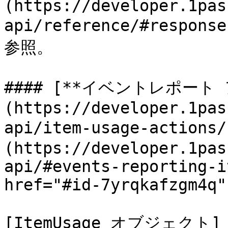
(https://developer.1pas
api/reference/#res
参照。

#### [**イベントレポート
(https://developer.1pas
api/item-usage-actio
(https://developer.1pas
api/#events-reporting-i
href="#id-7yrqkafzgm4q"
[ItemUsage オブジェクト]