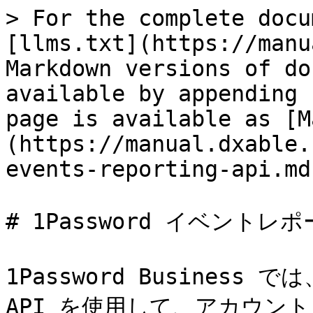
> For the complete docu
[llms.txt](https://manu
Markdown versions of do
available by appending 
page is available as [M
(https://manual.dxable.
events-reporting-api.md)
# 1Password イベントレポー
1Password Business 
API を使用して、アカウン