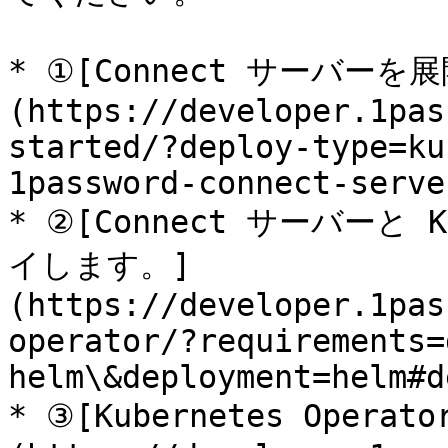
* ①[Connect サーバーを
(https://developer.1pas
started/?deploy-type=ku
1password-connect-server
* ②[Connect サーバーと K
イします。]
(https://developer.1pas
operator/?requirements=
helm\&deployment=helm#d
* ③[Kubernetes Oper