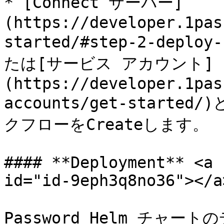
* [Connect サーバー]
(https://developer.1pas
started/#step-2-deploy
たは[サービス アカウント]
(https://developer.1pas
accounts/get-started/
クフローをCreateします。

#### **Deployment** <a 
id="id-9eph3q8no36"></a>
Password Helm チャ