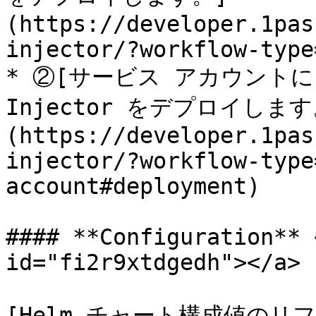
(https://developer.1pas
injector/?workflow-type
* ②[サービス アカウントに Kub
Injector をデプロイします
(https://developer.1pas
injector/?workflow-type
account#deployment)

#### **Configuration** 
id="fi2r9xtdgedh"></a>

[Helm チャート構成値のリ