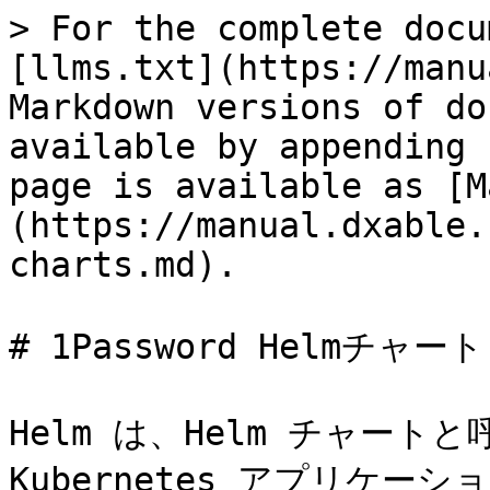
> For the complete docu
[llms.txt](https://manu
Markdown versions of do
available by appending 
page is available as [M
(https://manual.dxable.
charts.md).

# 1Password Helmチャート

Helm は、Helm チャート
Kubernetes アプリケ