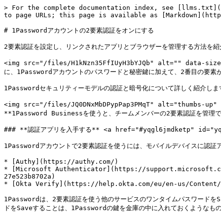
> For the complete documentation index, see [llms.txt](
to page URLs; this page is available as [Markdown](http
# 1Passwordアカウントの2要素認証をオンにする

2要素認証を設定し、リンクされたアプリとブラウザーを管理する方法を紹介
<img src="/files/H1kNzn35FfIUyH3bYJQb" alt=
に、1Passwordアカウントのパスワードと秘密鍵に加えて、2番目の要素
1Passwordセキュリティーモデルの認証と暗号化について詳しく紹介します
<img src="/files/JQ0DNxMbDPypPap3PMqT" alt="thumbs-up"
**1Password Businessを使うと、チームメンバーの2要素認証を管理できます。**
### **認証アプリを入手する** <a href="#yqgl6jmdketp" id="yqg
1Passwordアカウントで2要素認証を使うには、モバイルデバイスに認
* [Authy](https://authy.com/)

* [Microsoft Authenticator](https://support.microsoft.c
27e523b8702a)

* [Okta Verify](https://help.okta.com/eu/en-us/Content/
1Passwordは、2要素認証を使う他のサービスのワンタイムパスワードをS
ドをSaveすることは、1Passwordの鍵を金庫の中に入れておくようなもの