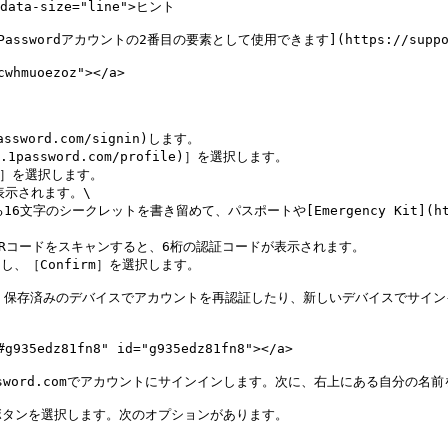
 data-size="line">ヒント

ordアカウントの2番目の要素として使用できます](https://support.1pa
hmuoezoz"></a>

ssword.com/signin)します。

1password.com/profile)］を選択します。

ion］を選択します。

表示されます。\

Rコードをスキャンすると、6桁の認証コードが表示されます。

力し、［Confirm］を選択します。

した。保存済みのデバイスでアカウントを再認証したり、新しいデバイスでサイ
z81fn8" id="g935edz81fn8"></a>

ord.comでアカウントにサインインします。次に、右上にある自分の名前を選
タンを選択します。次のオプションがあります。
