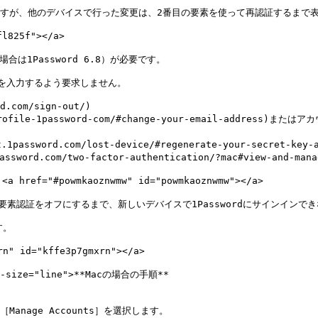
ス上に残りますが、他のデバイスで行った変更は、2番目の要素を使って再認証するまで
825f"></a>

場合は1Password 6.8）が必要です。

を入力するよう要求しません。

om/sign-out/)

rofile-1password-com/#change-your-email-address)またはア
word.com/lost-device/#regenerate-your-secret-key-and
.com/two-factor-authentication/?mac#view-and-manage
#powmkaoznwmw" id="powmkaoznwmw"></a>

認証をオフにするまで、新しいデバイスで1Passwordにサインインでき
。

 id="kffe3p7gmxrn"></a>

ta-size="line">**Macの場合の手順**

nage Accounts］を選択します。
