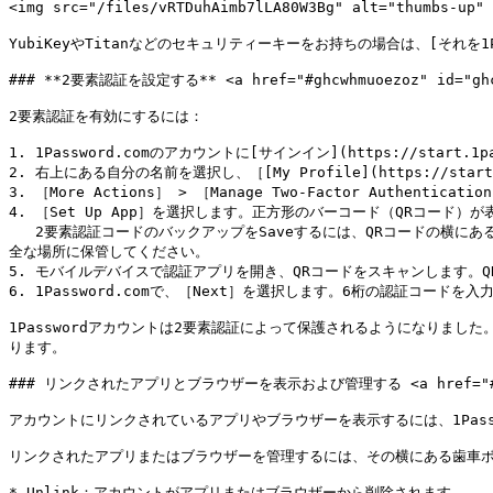
<img src="/files/vRTDuhAimb7lLA80W3Bg" alt="thumbs-up"
YubiKeyやTitanなどのセキュリティーキーをお持ちの場合は、[それを1Passw
### **2要素認証を設定する** <a href="#ghcwhmuoezoz" id="ghcw
2要素認証を有効にするには：

1. 1Password.comのアカウントに[サインイン](https://start.1pa
2. 右上にある自分の名前を選択し、［[My Profile](https://start.
3. ［More Actions］ > ［Manage Two-Factor Authenticat
4. ［Set Up App］を選択します。正方形のバーコード（QRコード）が
   2要素認証コードのバックアップをSaveするには、QRコードの横にある16文字のシークレットを書き留めて、パスポートや[Emergency Kit](https://support.1password.com/emergency-kit/)などと一緒に安
全な場所に保管してください。

5. モバイルデバイスで認証アプリを開き、QRコードをスキャンします。Q
6. 1Password.comで、［Next］を選択します。6桁の認証コードを入
1Passwordアカウントは2要素認証によって保護されるようになりま
ります。

### リンクされたアプリとブラウザーを表示および管理する <a href="#g935ed
アカウントにリンクされているアプリやブラウザーを表示するには、1Passw
リンクされたアプリまたはブラウザーを管理するには、その横にある歯車ボ
* Unlink：アカウントがアプリまたはブラウザーから削除されます。
