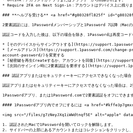
* Require 2FA on Next Sign-in：アカウントはデバイ
### **ヘルプを受ける** <a href="#g80328fl825f" id="g80328fl
2要素認証には、1Passwordメンバーシップと1Password 7以降（Macの
認証コードを入力した後は、以下の場合を除き、1Passwordは再度コード
* [そのデバイスからサインアウトする](https://support.1password.c
* [メールアドレス](https://support.1password.com/change-p
account-password/)を変更する

* [秘密鍵を再生Createするか、アカウントを回復](https://support.1pass
* [次回のサインイン時に2要素認証を要求する](https://support.1password
### 認証アプリまたはセキュリティーキーにアクセスできなくなった場合 <a href="
認証アプリまたはセキュリティーキーにアクセスできなくなった場合は、2要素
1Passwordアプリ、または1Password.comで2要素認証をオフにできます
#### 1Passwordアプリ内でオフにするには <a href="#kffe3p7gmxrn"
<img src="/files/g7zNeyJXq1iWWdtnqf5E" alt="apple" da
1. 認証されたMacで1Passwordを開いてロックを解除します。

2. サイドバーの上部にあるアカウントまたはコレクションをクリックし、［Ma