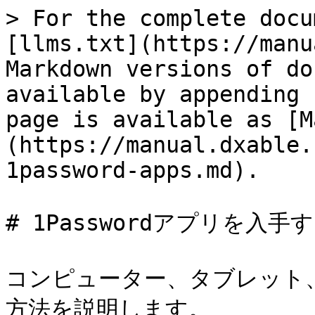
> For the complete docu
[llms.txt](https://manu
Markdown versions of do
available by appending 
page is available as [M
(https://manual.dxable.
1password-apps.md).

# 1Passwordアプリを入手す
コンピューター、タブレット、携
方法を説明します。
