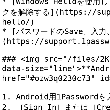
* [Windows Helloを使用し
クを解除する](https://suppo
hello/)

* [パスワードのSave、入力
(https://support.1passw
### <img src="/files/2K
data-size="line">**An
href="#ozw3q0230c73" id
1. Android用1Passwo
2. ［Sign In］または［Cr