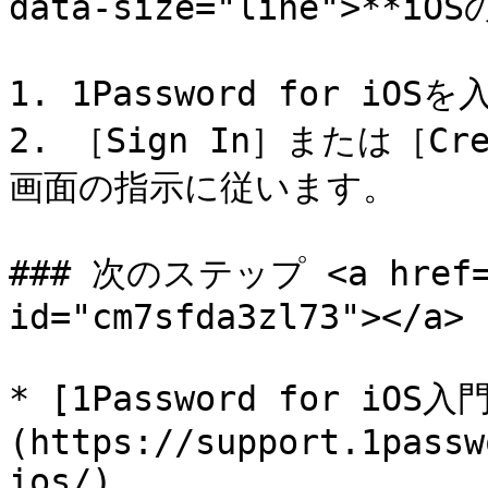
data-size="line">**i
1. 1Password for i
2. ［Sign In］または［Cr
画面の指示に従います。

### 次のステップ <a href="#
id="cm7sfda3zl73"></a>

* [1Password for iOS入
(https://support.1passw
ios/)
