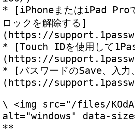
* [iPhoneまたはiPad Pr
ロックを解除する]
(https://support.1passw
* [Touch IDを使用して1
(https://support.1passw
* [パスワードのSave、入力
(https://support.1passw
\ <img src="/files/KOdA
alt="windows" data-si
**
