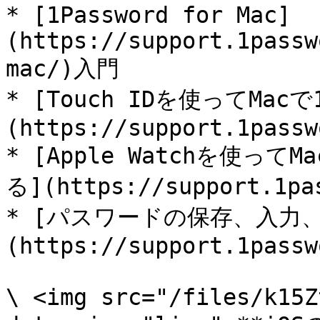
* [1Password for Mac]
(https://support.1passw
mac/)入門

* [Touch IDを使ってMac
(https://support.1passw
* [Apple Watchを使って
る](https://support.1pas
* [パスワードの保存、入力
(https://support.1passw
\ <img src="/files/k15Z