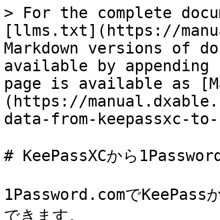
> For the complete docu
[llms.txt](https://manu
Markdown versions of do
available by appending 
page is available as [M
(https://manual.dxable.
data-from-keepassxc-to-
# KeePassXCから1Passw
1Password.comでKeePa
できます。
