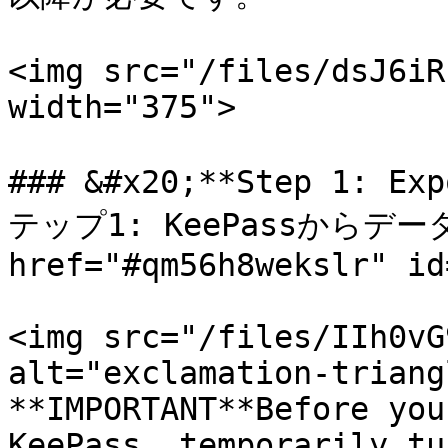
<img src="/files/dsJ6iR
width="375">

### &#x20;**Step 1: Ex
テップ1: KeePassからデー
href="#qm56h8wekslr" id
<img src="/files/IIh0vG
alt="exclamation-triang
**IMPORTANT**Before you
KeePass, temporarily tu