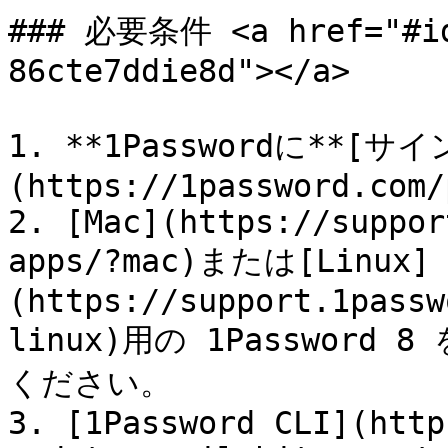
### 必要条件 <a href="#id
86cte7ddie8d"></a>

1. **1Passwordに**
(https://1password.com/
2. [Mac](https://suppor
apps/?mac)または[Linux]
(https://support.1passw
linux)用の 1Passwor
ください。

3. [1Password CLI](http