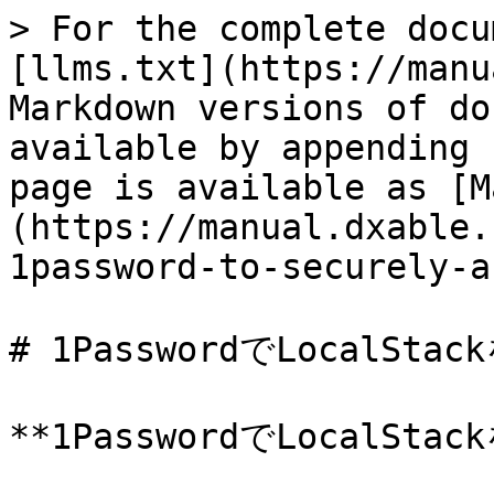
> For the complete docu
[llms.txt](https://manu
Markdown versions of do
available by appending 
page is available as [M
(https://manual.dxable.
1password-to-securely-a
# 1PasswordでLocalSt
**1PasswordでLocalSt