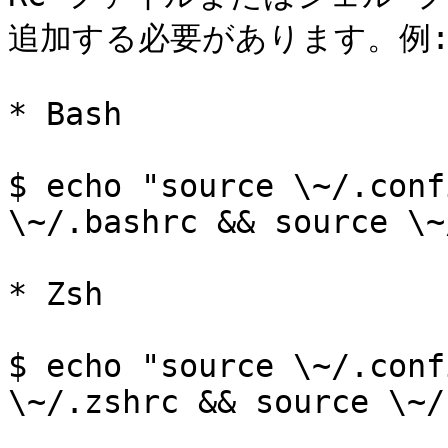
追加する必要があります。例:
* Bash

$ echo "source \~/.conf
\~/.bashrc && source \~
* Zsh

$ echo "source \~/.conf
\~/.zshrc && source \~/