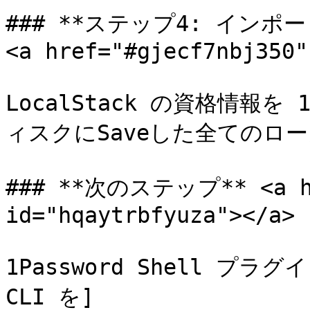
### **ステップ4: インポ
<a href="#gjecf7nbj350"
LocalStack の資格情報を 
ィスクにSaveした全てのロ
### **次のステップ** <a hre
id="hqaytrbfyuza"></a>

1Password Shell プ
CLI を]