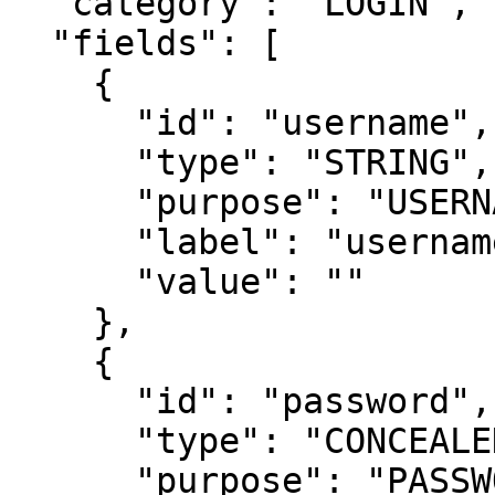
  "category": "LOGIN",

  "fields": [

    {

      "id": "username",

      "type": "STRING",

      "purpose": "USERNAME",

      "label": "username",

      "value": ""

    },

    {

      "id": "password",

      "type": "CONCEALED",

      "purpose": "PASSWORD",
