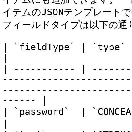
イテムのJSONテンプレート
フィールドタイプは以下の通り
| `fieldType` | `type`       | description                                            
|

| ----------- | -------
-----------------------
-----------------------
------ |

| `password`  | `CONCEALED`  | 隠されたパスワード。                                  
|
