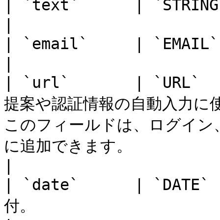
| `text`      | `STRING`     | テキスト文字列。                                          
|

| `email`     | `EMAIL`      | メールアドレス。                                          
|

| `url`       | `URL`
提案や認証情報の自動入力に
このフィールドは、ログイン、
に追加できます。                                          
|

| `date`      | `DATE
付。                                                                                                            