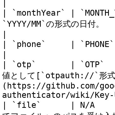
|

| `monthYear` | `MONTH
`YYYY/MM`の形式の日付。                                                                                                   
|

| `phone`     | `PHONE`      | 電話番号。                                                        
|

| `otp`       | `OT
値として[`otpauth://`
(https://github.com/goo
authenticator/wiki/Key-
| `file`      | N/A