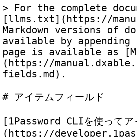
> For the complete docu
[llms.txt](https://manu
Markdown versions of do
available by appending 
page is available as [M
(https://manual.dxable.
fields.md).

# アイテムフィールド

[1Password CLIを使って
(https://developer.1pas