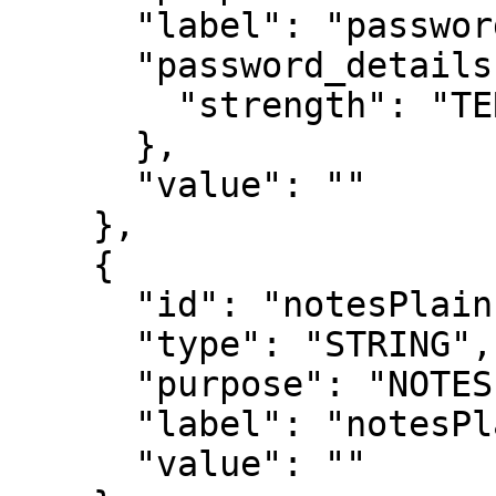
      "label": "password",

      "password_details": {

        "strength": "TERRIBLE"

      },

      "value": ""

    },

    {

      "id": "notesPlain",

      "type": "STRING",

      "purpose": "NOTES",

      "label": "notesPlain",

      "value": ""
