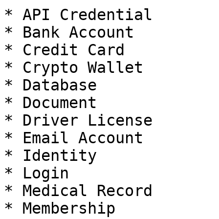
* API Credential

* Bank Account

* Credit Card

* Crypto Wallet

* Database

* Document

* Driver License

* Email Account

* Identity

* Login

* Medical Record

* Membership
