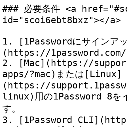
### 必要条件 <a href="#sco
id="scoi6ebt8bxz"></a>

1. [1Passwordにサイ
(https://1password.com/
2. [Mac](https://suppor
apps/?mac)または[Linux]
(https://support.1passw
linux)用の1Passwor
す。

3. [1Password CLI](http