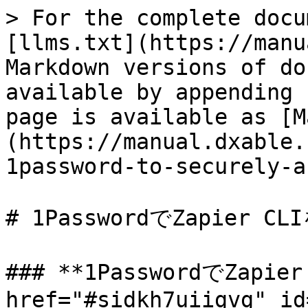
> For the complete docu
[llms.txt](https://manu
Markdown versions of do
available by appending 
page is available as [M
(https://manual.dxable.
1password-to-securely-a
# 1PasswordでZapier 
### **1PasswordでZapi
href="#sidkh7uiigvg" id