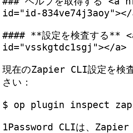
### ヘルプを取得する <a href
id="id-834ve74j3aoy"></a
#### **設定を検査する** <a h
id="vsskgtdc1sgj"></a>

現在のZapier CLI設定
さい：

$ op plugin inspect zapi
1Password CLIは、Za