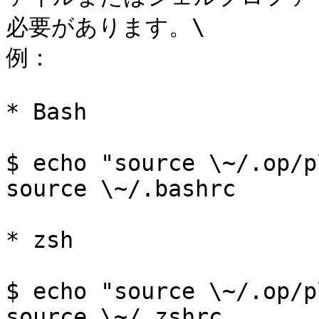
必要があります。\

例：

* Bash

$ echo "source \~/.op/p
source \~/.bashrc

* zsh

$ echo "source \~/.op/p
source \~/.zshrc
