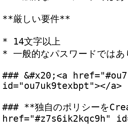
**厳しい要件**

* 14文字以上

* 一般的なパスワードではあ
### &#x20;<a href="#ou7
id="ou7uk9texbpt"></a>

### **独自のポリシーをCrea
href="#z7s6ik2kqc9h" id