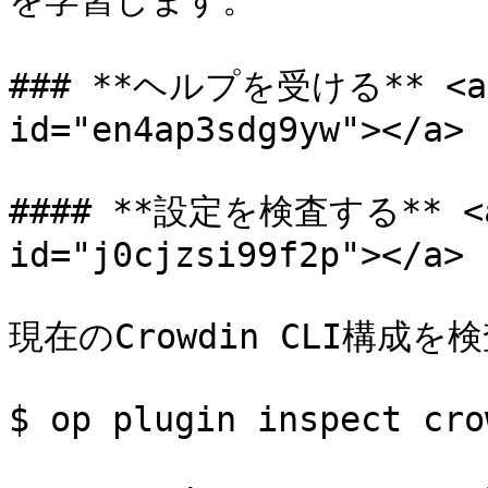
を学習します。

### **ヘルプを受ける** <a hr
id="en4ap3sdg9yw"></a>

#### **設定を検査する** <a h
id="j0cjzsi99f2p"></a>

現在のCrowdin CLI構成を
$ op plugin inspect crow