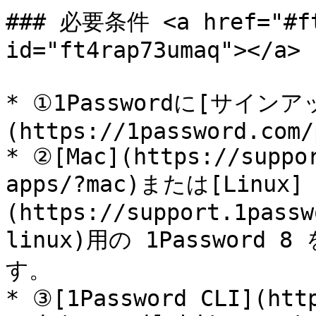
### 必要条件 <a href="#ft4
id="ft4rap73umaq"></a>

* ①1Passwordに[サイ
(https://1password.com/
* ②[Mac](https://suppo
apps/?mac)または[Linux]
(https://support.1passw
linux)用の 1Passwor
す。

* ③[1Password CLI](htt