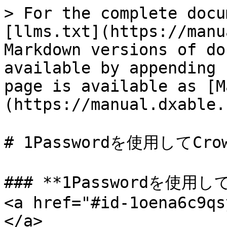
> For the complete docu
[llms.txt](https://manu
Markdown versions of do
available by appending 
page is available as [M
(https://manual.dxable.
# 1Passwordを使用してCr
### **1Passwordを使用し
<a href="#id-1oena6c9qs
</a>
