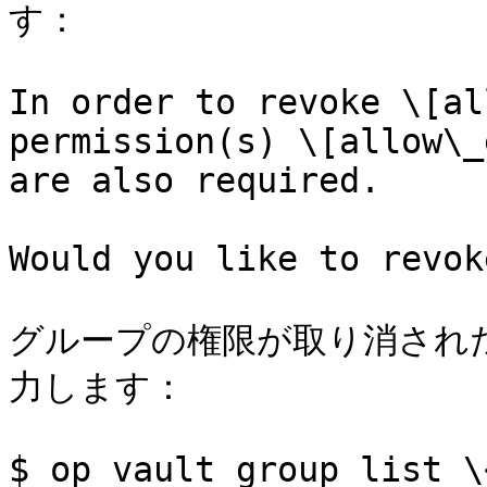
す：

In order to revoke \[al
permission(s) \[allow\_
are also required.

Would you like to revok
グループの権限が取り消され
力します：

$ op vault group list \