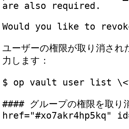
are also required.

Would you like to revok
ユーザーの権限が取り消され
力します：

$ op vault user list \<
#### グループの権限を取り消
href="#xo7akr4hp5kq" id