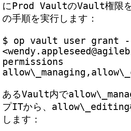
にProd VaultのVaul
の手順を実行します：

$ op vault user grant -
<wendy.appleseed@agileb
permissions 
allow\_managing,allow\_
あるVault内でallow\_m
プITから、allow\_edi
します：
