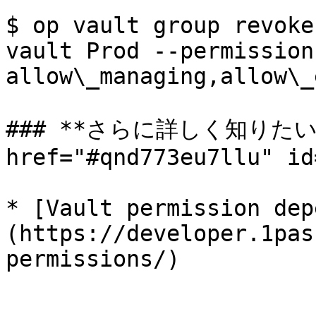
$ op vault group revoke
vault Prod --permissions
allow\_managing,allow\_
### **さらに詳しく知りたい場
href="#qnd773eu7llu" id
* [Vault permission dep
(https://developer.1pas