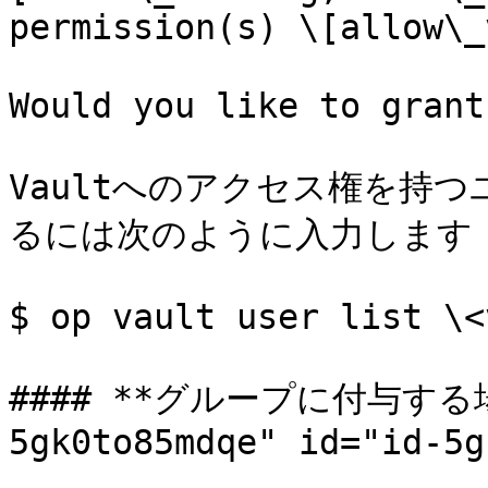
permission(s) \[allow\_
Would you like to grant
Vaultへのアクセス権を持
るには次のように入力します：
$ op vault user list \<
#### **グループに付与する場合
5gk0to85mdqe" id="id-5g