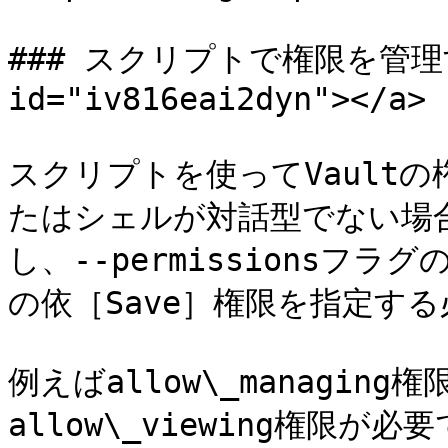
### スクリプトで権限を管理する <
id="iv816eai2dyn"></a>

スクリプトを使ってVault
たはシェルが対話型でない場合は
し、--permissionsフ
の依［Save］権限を指定する
例えばallow\_managing権
allow\_viewing権限が必要