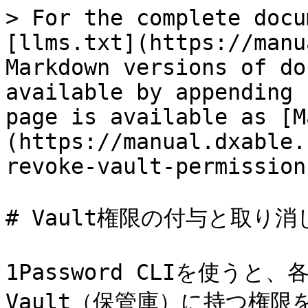
> For the complete docu
[llms.txt](https://manu
Markdown versions of do
available by appending 
page is available as [M
(https://manual.dxable.
revoke-vault-permission
# Vault権限の付与と取り消し
1Password CLIを使う
Vault（保管庫）に持つ権