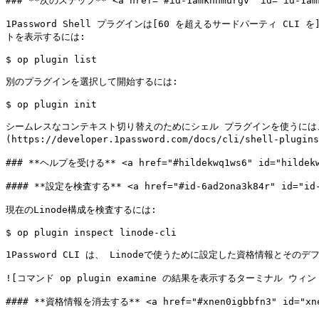
### **次のステップ** <a href="#id-1amknnmurgv" id="id-1amk
1Password Shell プラグインは[60 を超えるサードパーティ CLI を](h
トを表示するには:

$ op plugin list

別のプラグインを選択して開始するには:

$ op plugin init

シームレスなコンテキスト切り替えのためにシェル プラグインを使うには、[複数の環境](h
(https://developer.1password.com/docs/cli/shell-p
### **ヘルプを受ける** <a href="#hildekwq1ws6" id="hildekwq
#### **設定を検査する** <a href="#id-6ad2ona3k84r" id="id-6
現在のLinode構成を検査するには:

$ op plugin inspect linode-cli

1Password CLI は、 Linodeで使うために設定した資格情報とそ
![コマンド op plugin examine の結果を表示するターミナル ウィンドウ。]
#### **資格情報を消去する** <a href="#xnen0igbbfn3" id="xnen