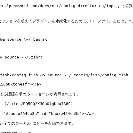
1password.com/docs/cli/config-directories/)op
ションを超えてプラグインを永続化するために、RC ファイルまたはシェル 
&& source \~/.bashrc

& source \~/.zshrc

fish/config.fish && source \~/.config/fish/config.fish

8b0ktohesf"></a>

による認証を求めるメッセージが表示されます。

iles/BQ5OQ2XJQoOlgUeuIS8Q)

ozo454ca3u" id="baozo454ca3u"></a>

veした全てのローカル コピーを削除できます。
