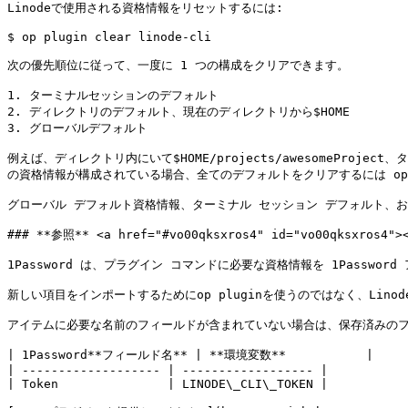
Linodeで使用される資格情報をリセットするには:

$ op plugin clear linode-cli

次の優先順位に従って、一度に 1 つの構成をクリアできます。

1. ターミナルセッションのデフォルト

2. ディレクトリのデフォルト、現在のディレクトリから$HOME

3. グローバルデフォルト

例えば、ディレクトリ内にいて$HOME/projects/awesomeProjec
の資格情報が構成されている場合、全てのデフォルトをクリアするには op plug
グローバル デフォルト資格情報、ターミナル セッション デフォルト、および現在
### **参照** <a href="#vo00qksxros4" id="vo00qksxros4"><
1Password は、プラグイン コマンドに必要な資格情報を 1Passwo
新しい項目をインポートするためにop pluginを使うのではなく、Lino
アイテムに必要な名前のフィールドが含まれていない場合は、保存済みのフ
| 1Password**フィールド名** | **環境変数**           |

| ------------------- | ------------------ |

| Token               | LINODE\_CLI\_TOKEN |
