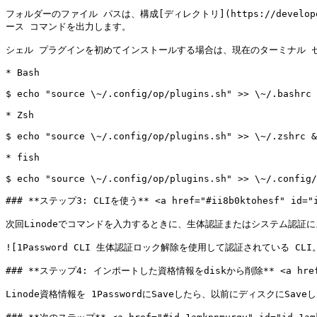
フォルダーのファイル パスは、構成[ディレクトリ](https://developer.
ース コマンドを出力します。

シェル プラグインを初めてインストールする場合は、現在のターミナル セッ
* Bash

$ echo "source \~/.config/op/plugins.sh" >> \~/.bashrc 
* Zsh

$ echo "source \~/.config/op/plugins.sh" >> \~/.zshrc &
* fish

$ echo "source \~/.config/op/plugins.sh" >> \~/.config/
### **ステップ3: CLIを使う** <a href="#ii8b0ktohesf" id="ii
次回Linodeでコマンドを入力するときに、生体認証またはシステム認証
![1Password CLI 生体認証ロック解除を使用して認証されている CLI。](/f
### **ステップ4: インポートした資格情報をdiskから削除** <a href="#ba
Linode資格情報を 1PasswordにSaveしたら、以前にディスクにSa