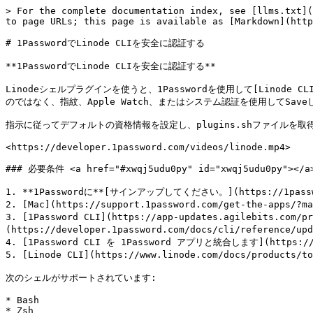
> For the complete documentation index, see [llms.txt](
to page URLs; this page is available as [Markdown](http
# 1PasswordでLinode CLIを安全に認証する

**1PasswordでLinode CLIを安全に認証する**

Linodeシェルプラグインを使うと、1Passwordを使用して[Linode CLI]
のではなく、指紋、Apple Watch、またはシステム認証を使用してSaveし
指示に従ってデフォルトの資格情報を設定し、plugins.shファイルを取得
<https://developer.1password.com/videos/linode.mp4>

### 必要条件 <a href="#xwqj5udu0py" id="xwqj5udu0py"></a>
1. **1Passwordに**[サインアップしてください。](https://1passwor
2. [Mac](https://support.1password.com/get-the-app
3. [1Password CLI](https://app-updates.agilebi
(https://developer.1password.com/docs/cli/referenc
4. [1Password CLI を 1Password アプリと統合します](https://dev
5. [Linode CLI](https://www.linode.com/docs/product
次のシェルがサポートされています:

* Bash

* Zsh
