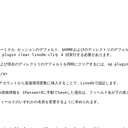
t、ターミナル セッションのデフォルト、$HOMEおよびのディレクトリのデフォルト$H
in clear linode-cliを 4 回実行する必要があります。

のディレクトリのデフォルトを同時にクリアするには、op plugin clear
/a>

rd アカウントから直接環境変数に挿入することで、Linodeで認証します。

de資格情報を 1Passwordに手動でSaveした場合は、フィールド名が下
ィールドのいずれかの名前を変更するように求められます。
