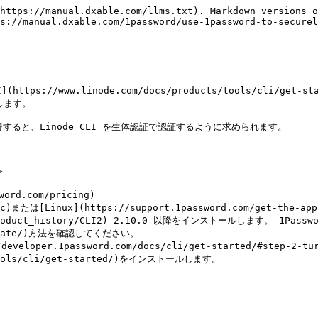
https://manual.dxable.com/llms.txt). Markdown versions o
s://manual.dxable.com/1password/use-1password-to-securel
(https://www.linode.com/docs/products/tools/cli
ます。

すると、Linode CLI を生体認証で認証するように求められます。



d.com/pricing)

s/?mac)または[Linux](https://support.1password.com/get
ts.com/product_history/CLI2) 2.10.0 以降をインストールしま
e/update/)方法を確認してください。

eloper.1password.com/docs/cli/get-started/#step-2-turn
s/tools/cli/get-started/)をインストールします。
