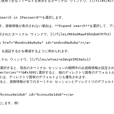
るフィールドを表示するターミナル ウィンドウ。](/files/eZT0qIlye
arch in 1Password**を選択します。

資格情報が表示されない場合は、**Expand search**を選択して、
ターミナル ウィンドウ。](/files/MX4oORawF0hGdUATP7h3)

"#ondxvd4w9ukw" id="ondxvd4w9ukw"></a>

 を認証するかを構成するように求められます。

ドウ。](/files/wYvezreIWvgVIMI9aSs1)

ion"**&#x3092;選択すると、現在のターミナル セッションの期間中のみ資格情
ry or subdirectories"**&#x3092;選択すると、他のディレクト
トは、ディレクトリ固有のデフォルトよりも優先されます。

**&#x3092;選択すると、資格情報が全てのターミナル セッションとディレクト
nnuz6e1do6" id="kcnnuz6e1do6"></a>

します。例:
