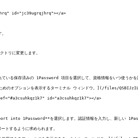
" id="jc39ugrqjhrq"></a>

。

クトリに変更します。

eされている保存済みの 1Password 項目を選択して、資格情報をいつ使うか
のオプションを表示するターミナル ウィンドウ。](/files/QSBIJzILyUX
3csuhkqz1k7" id="a3csuhkqz1k7"></a>

mport into 1Password**を選択します。認証情報を入力し、新しい 1
ポートするように求められます。
