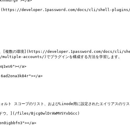
nnmurgv"></a>

ttps://developer.1password.com/docs/cli/shell-pl
ttps://developer.1password.com/docs/cli/shel
lugins/multiple-accounts/)でプラグインを構成する方法を学習します。

1ws6"></a>

ad2ona3k84r"></a>

のデフォルト スコープのリスト、およびLinode用に設定されたエイリアスのリ
(/files/Bjcg0wlDrAWMVSYxbGcc)

0igbbfn3"></a>
