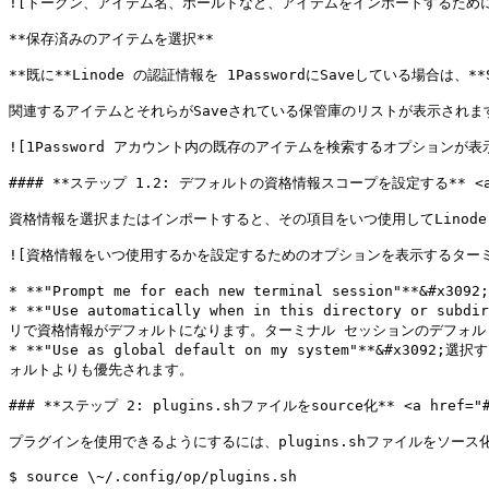
![トークン、アイテム名、ボールトなど、アイテムをインポートするために使用でき
**保存済みのアイテムを選択**

**既に**Linode の認証情報を 1PasswordにSaveしている場合は、**Se
関連するアイテムとそれらがSaveされている保管庫のリストが表示されます。
![1Password アカウント内の既存のアイテムを検索するオプションが表示された
#### **ステップ 1.2: デフォルトの資格情報スコープを設定する** <a href=
資格情報を選択またはインポートすると、その項目をいつ使用してLinode
![資格情報をいつ使用するかを設定するためのオプションを表示するターミナル ウィン
* **"Prompt me for each new terminal sess
* **"Use automatically when in this directo
リで資格情報がデフォルトになります。ターミナル セッションのデフォル
* **"Use as global default on my system"
ォルトよりも優先されます。

### **ステップ 2: plugins.shファイルをsource化** <a href="#kc
プラグインを使用できるようにするには、plugins.shファイルをソース化
$ source \~/.config/op/plugins.sh
