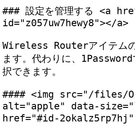
### 設定を管理する <a href=
id="z057uw7hewy8"></a>

Wireless Routerア
ます。代わりに、1Passwo
択できます。

#### <img src="/files/O
alt="apple" data-size
href="#id-2okalz5rp7hj"