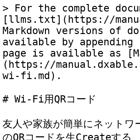
> For the complete docu
[llms.txt](https://manu
Markdown versions of do
available by appending 
page is available as [M
(https://manual.dxable.
wi-fi.md).

# Wi-Fi用QRコード

友人や家族が簡単にネットワー
のQRコードを生Createする
