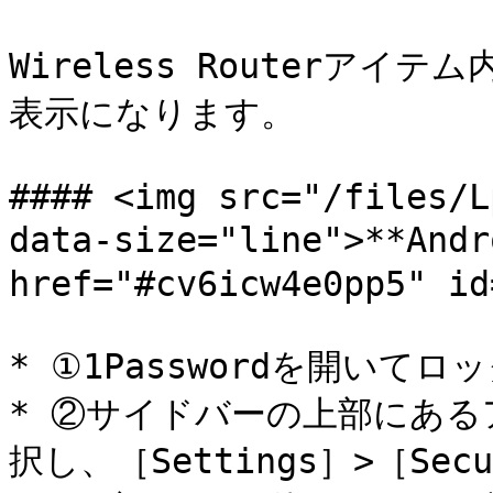
Wireless Routerアイ
表示になります。

#### <img src="/files/L
data-size="line">**An
href="#cv6icw4e0pp5" id
* ①1Passwordを開いてロ
* ②サイドバーの上部にあ
択し、［Settings］>［Sec