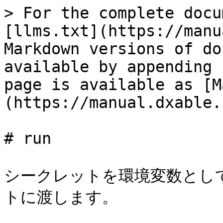
> For the complete docu
[llms.txt](https://manu
Markdown versions of do
available by appending 
page is available as [M
(https://manual.dxable.
# run

シークレットを環境変数とし
トに渡します。
