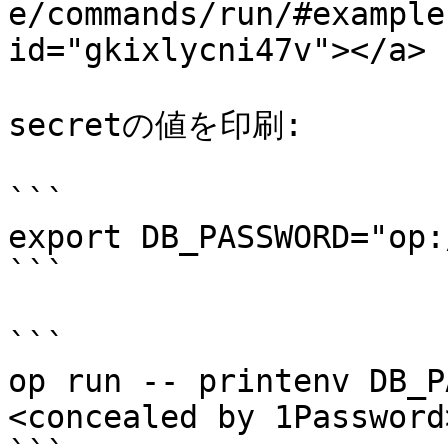
e/commands/run/#example
id="gkixlycni47v"></a>

secretの値を印刷:

```

export DB_PASSWORD="op:
```

```

op run -- printenv DB_P
<concealed by 1Password>