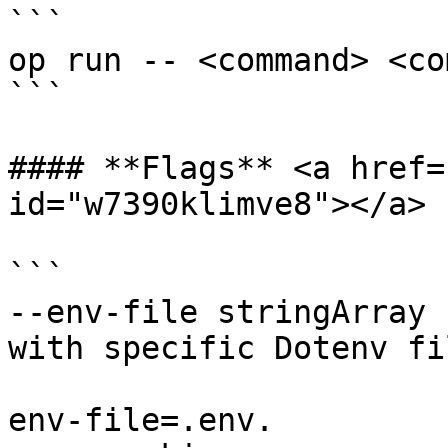
```

op run -- <command> <co
```

#### **Flags** <a href=
id="w7390klimve8"></a>

```

--env-file stringArray 
with specific Dotenv fi
                         parse. For example
env-file=.env.
