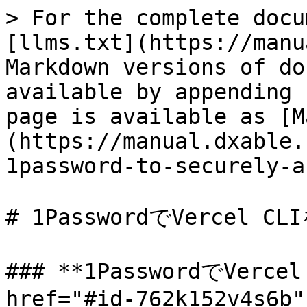
> For the complete docu
[llms.txt](https://manu
Markdown versions of do
available by appending 
page is available as [M
(https://manual.dxable.
1password-to-securely-a
# 1PasswordでVercel 
### **1PasswordでVerc
href="#id-762k152v4s6b"