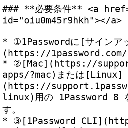
### **必要条件** <a href="
id="oiu0m45r9hkh"></a>

* ①1Passwordに[サイ
(https://1password.com/
* ②[Mac](https://suppo
apps/?mac)または[Linux]
(https://support.1passw
linux)用の 1Passwor
す。

* ③[1Password CLI](htt