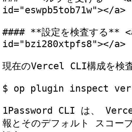
id="eswpb5tob71w"></a>

#### **設定を検査する** <a h
id="bzi280xtpfs8"></a>

現在のVercel CLI構成を検
$ op plugin inspect verc
1Password CLI は、 V
報とそのデフォルト スコープの