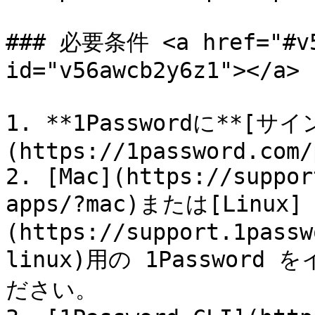
### 必要条件 <a href="#v56
id="v56awcb2y6z1"></a>

1. **1Passwordに**
(https://1password.com/
2. [Mac](https://suppor
apps/?mac)または[Linux]
(https://support.1passw
linux)用の 1Passwo
ださい。
