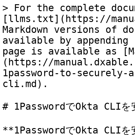
> For the complete docu
[llms.txt](https://manu
Markdown versions of do
available by appending 
page is available as [M
(https://manual.dxable.
1password-to-securely-a
cli.md).

# 1PasswordでOkta CL
**1PasswordでOkta CL