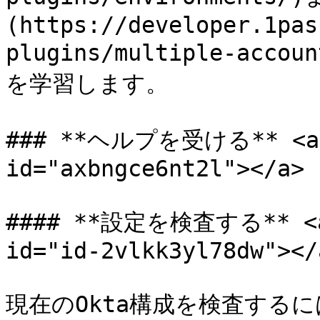
(https://developer.1pas
plugins/multiple-a
を学習します。

### **ヘルプを受ける** <a hr
id="axbngce6nt2l"></a>

#### **設定を検査する** <a h
id="id-2vlkk3yl78dw"></a
現在のOkta構成を検査するには