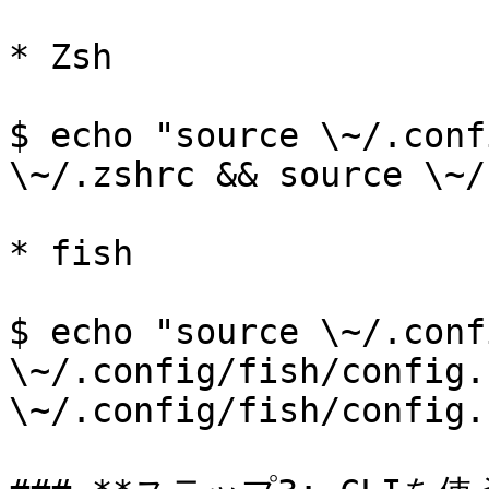
* Zsh

$ echo "source \~/.conf
\~/.zshrc && source \~/
* fish

$ echo "source \~/.conf
\~/.config/fish/config.
\~/.config/fish/config.f