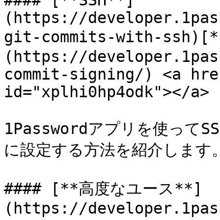
#### [**SSH**]
(https://developer.1pas
git-commits-with-ss
(https://developer.1pas
commit-signing/) <a hre
id="xplhi0hp4odk"></a>

1Passwordアプリを使って
に設定する方法を紹介します。
#### [**高度なユース**]
(https://developer.1pas