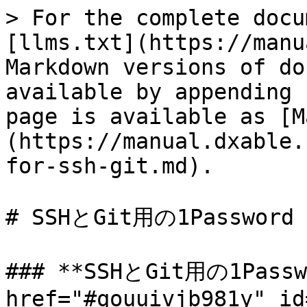
> For the complete docu
[llms.txt](https://manu
Markdown versions of do
available by appending 
page is available as [M
(https://manual.dxable.
for-ssh-git.md).

# SSHとGit用の1Password

### **SSHとGit用の1Passwo
href="#qouuivjb981y" id