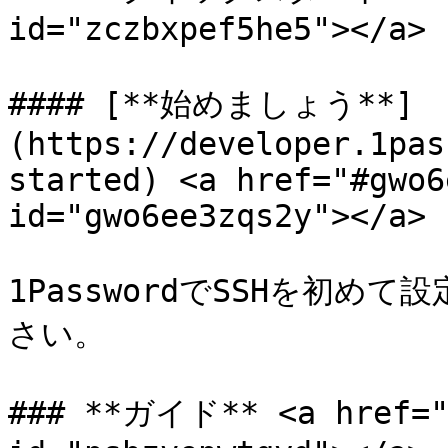
id="zczbxpef5he5"></a>

#### [**始めましょう**]
(https://developer.1pas
started) <a href="#gwo6
id="gwo6ee3zqs2y"></a>

1PasswordでSSHを初
さい。

### **ガイド** <a href="#