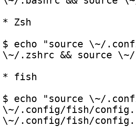
\~/.bashrc && source \~
* Zsh

$ echo "source \~/.conf
\~/.zshrc && source \~/
* fish

$ echo "source \~/.conf
\~/.config/fish/config.
\~/.config/fish/config.f