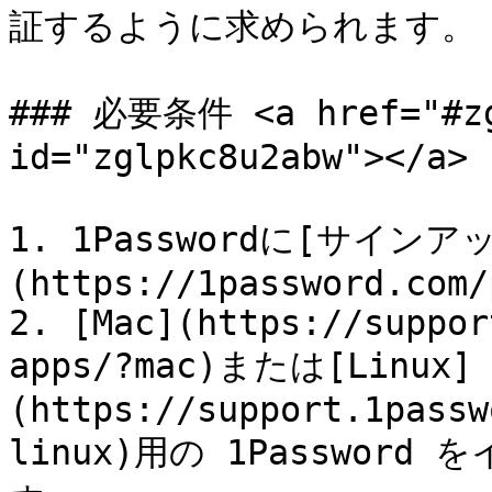
証するように求められます。

### 必要条件 <a href="#zgl
id="zglpkc8u2abw"></a>

1. 1Passwordに[サイ
(https://1password.com/
2. [Mac](https://suppor
apps/?mac)または[Linux]
(https://support.1passw
linux)用の 1Passwo