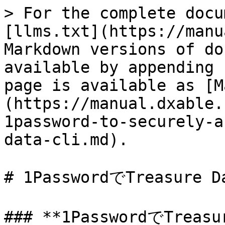
> For the complete docu
[llms.txt](https://manu
Markdown versions of do
available by appending 
page is available as [M
(https://manual.dxable.
1password-to-securely-a
data-cli.md).

# 1PasswordでTreasur
### **1PasswordでTrea