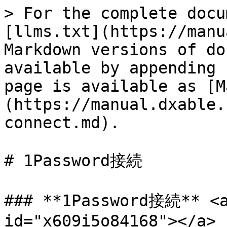
> For the complete docu
[llms.txt](https://manu
Markdown versions of do
available by appending 
page is available as [M
(https://manual.dxable.
connect.md).

# 1Password接続

### **1Password接続** <a
id="x609i5o84168"></a>
