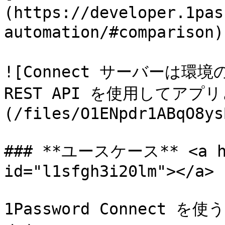
(https://developer.1pas
automation/#comparis
![Connect サーバーは環
REST API を使用してアプ
(/files/O1ENpdr1ABqO8ys
### **ユースケース** <a hre
id="l1sfgh3i20lm"></a>

1Password Connec