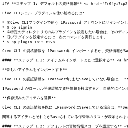
### **ステップ 1: デフォルトの資格情報** <a href="#r04yi7ip2k5e
Civo CLIシェル プラグインを使い始めるには:

* ①Civo CLIプラグインで使う 1Password アカウントにサインインし
* $ op signin

* ②特定のディレクトリでのみプラグインを設定したい場合は、そのディレ
* ③プラグインを設定するには、次のコマンドを実行します。

* $ op plugin init civo

Civo CLI の資格情報を 1Passwordにインポートするか、資格情報
#### **ステップ 1.1: アイテムをインポートまたは選択する** <a href="#i
**新しいアイテムをインポートする**

Civo CLI の認証情報を 1PasswordにまだSaveしていない場合は、 
1Password がローカル開発環境で資格情報を検出すると、自動的にイン
**保存済みのアイテムを選択**

Civo CLI の認証情報を既に 1PasswordにSaveしている場合は、**Sea
関連するアイテムとそれらがSaveされている保管庫のリストが表示されます。
#### **ステップ 1.2: デフォルトの資格情報スコープを設定する** <a href=