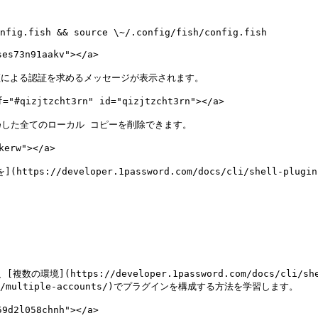
nfig.fish && source \~/.config/fish/config.fish

s73n91aakv"></a>

証による認証を求めるメッセージが表示されます。

zjtzcht3rn" id="qizjtzcht3rn"></a>

Saveした全てのローカル コピーを削除できます。

erw"></a>

https://developer.1password.com/docs/cli/shell-p
ttps://developer.1password.com/docs/cli/shel
lugins/multiple-accounts/)でプラグインを構成する方法を学習します。

d2l058chnh"></a>
