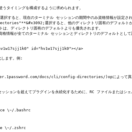
に使うタイミングを構成するように求められます。

ion"**&#x3092;選択すると、現在のターミナル セッションの期間中のみ資格情
ry or subdirectories"**&#x3092;選択すると、他のディレクト
トは、ディレクトリ固有のデフォルトよりも優先されます。

"** を選択すると、資格情報が全てのターミナル セッションとディレクトリのデフ
w17sjj1k0" id="hv1w17sjj1k0"></a>

します。例:

1password.com/docs/cli/config-directories/)op
ションを超えてプラグインを永続化するために、RC ファイルまたはシェル 
ce \~/.bashrc

e \~/.zshrc
