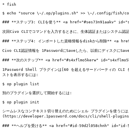
* fish

$ echo "source \~/.op/plugins.sh" >> \~/.config/fish/co
### **ステップ3: CLIを使う** <a href="#ses73n91aakv" id="se
次回Civo CLIでコマンドを入力するときに、生体認証またはシステム認
### **ステップ4: インポートした資格情報をdiskから削除** <a href="#qi
Civo CLI認証情報を 1PasswordにSaveしたら、以前にディスクに
### **次のステップ** <a href="#s4xflmo5kerw" id="s4xflmo5k
1Password Shell プラグインは[60 を超えるサードパーティの CLI を](
ストを表示するには:

$ op plugin list

別のプラグインを選択して開始するには:

$ op plugin init

シームレスなコンテキスト切り替えのためにシェル プラグインを使うには、[複数の環境](h
(https://developer.1password.com/docs/cli/shell-p
### **ヘルプを受ける** <a href="#id-59d2l058chnh" id="id-59