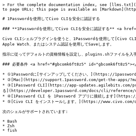
> For the complete documentation index, see [llms.txt](
to page URLs; this page is available as [Markdown](http
# 1Passwordを使用してCivo CLIを安全に認証する

### **1Passwordを使用してCivo CLIを安全に認証する** <a href="#id
Civo CLIシェルプラグインを使うと、1Passwordを使用して[Civo CL
Apple Watch、またはシステム認証を使用してSaveします。

指示に従ってデフォルトの資格情報を設定し、plugins.shファイルを入手
### 必要条件 <a href="#gbcomk6ft8z5" id="gbcomk6ft8z5"></
* ①1Passwordに[サインアップしてください。](https://1password.c
* ②[Mac](https://support.1password.com/get-the-app
* ③[1Password CLI](https://app-updates.agilebi
る](https://developer.1password.com/docs/cli/refere
* ④[1Password CLI を 1Password アプリに接続します](https://de
* ⑤[Civo CLI をインストールします。](https://www.civo.com/doc
次のシェルがサポートされています:

* Bash

* Zsh

* fish
