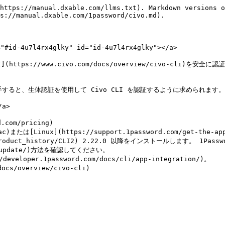
https://manual.dxable.com/llms.txt). Markdown versions o
s://manual.dxable.com/1password/civo.md).

-4u7l4rx4glky" id="id-4u7l4rx4glky"></a>

I](https://www.civo.com/docs/overview/civo-cl
すると、生体認証を使用して Civo CLI を認証するように求められます。

a>

om/pricing)

s/?mac)または[Linux](https://support.1password.com/get
ts.com/product_history/CLI2) 2.22.0 以降をインストールしま
nce/update/)方法を確認してください。

veloper.1password.com/docs/cli/app-integration/)。

s/overview/civo-cli)
