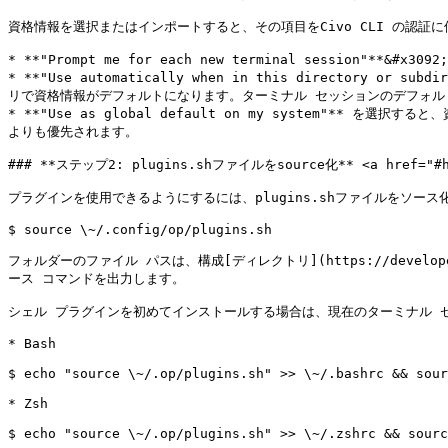
資格情報を選択またはインポートすると、その項目をCivo CLI の認証
* **"Prompt me for each new terminal sess
* **"Use automatically when in this directo
リで資格情報がデフォルトになります。ターミナル セッションのデフォル
* **"Use as global default on my system
よりも優先されます。

### **ステップ2: plugins.shファイルをsource化** <a href="#hv1
プラグインを使用できるようにするには、plugins.shファイルをソース化
$ source \~/.config/op/plugins.sh

フォルダーのファイル パスは、構成[ディレクトリ](https://developer.
ース コマンドを出力します。

シェル プラグインを初めてインストールする場合は、現在のターミナル セッ
* Bash

$ echo "source \~/.op/plugins.sh" >> \~/.bashrc && sour
* Zsh

$ echo "source \~/.op/plugins.sh" >> \~/.zshrc && sourc