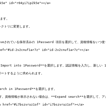
" id="r04yi7ip2k5e"></a>

ます。

クトリに変更します。

がSaveされている保存済みの 1Password 項目を選択して、資格情報をい
d-2v2cnuf1ar7z" id="id-2v2cnuf1ar7z"></a>

**Import into 1Password**を選択します。認証情報を入力し、新し
ポートするように求められます。

rch in 1Password**を選択します。

資格情報が表示されない場合は、**Expand search**を選択して、
"#i7bszvryz1of" id="i7bszvryz1of"></a>
