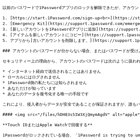
以前のパスワードで1Passwordアプリのロックを解除できたが、アカ
1. [https://start.1Password.com/sign-up<br>]
2. [Emergency Kit](https://support.1password.c
3. [新しいアカウントを1Passwordアプリに追加](https://support.1p
4. [アイテムを新しいアカウントにコピー](https://support.1passwor
5. アプリから[古いアカウントを削除します。](https://support.1passw
### アカウントのパスワードが分からない場合、またはパスワードが受け入れられない場合
セキュリティー上の理由から、アカウントのパスワードは次のように扱われ
* インターネット経由で送信されることはありません

* ローカルにはログされません

* 1Password側の私たちには知らされません

* あなただけが知っています

* あなたのデータを復号化する唯一の手段です

これにより、侵入者からデータが安全であることが保証されますが、誰もパ
#### <img src="/files/hDH83s5IW3XjQmymAgdV" alt="appl
**Touch IDまたはApple Watchで回復する**

1Passwordがロックされている場合、「1Password is trying t