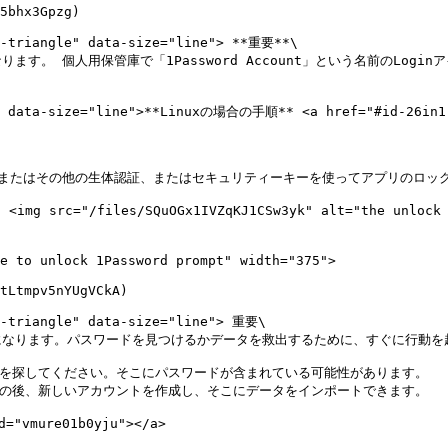
5bhx3Gpzg)

n-triangle" data-size="line"> **重要**\

す。 個人用保管庫で「1Password Account」という名前のLog
x" data-size="line">**Linuxの場合の手順** <a href="#id-26in1r
、指紋またはその他の生体認証、またはセキュリティーキーを使ってアプリのロッ
"/files/SQuOGx1IVZqKJ1CSw3yk" alt="the unlock wi
e to unlock 1Password prompt" width="375">

tLtmpv5nYUgVCkA)

n-triangle" data-size="line"> 重要\

なります。パスワードを見つけるかデータを救出するために、すぐに行動を起
アイテムを探してください。そこにパスワードが含まれている可能性があります。

。その後、新しいアカウントを作成し、そこにデータをインポートできます。

vmure01b0yju"></a>
