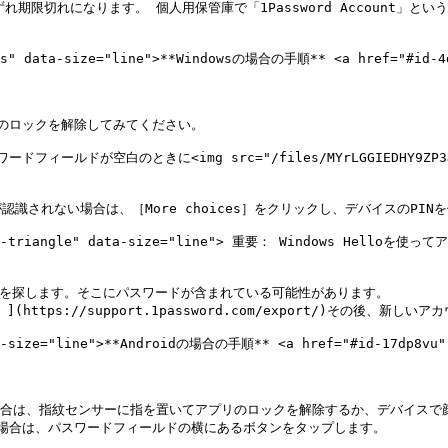
いずれ期限切れになります。 個人用保管庫で「1Password Account」
ows" data-size="line">**Windowsの場合の手順** <a href="#id-4d
プリのロックを解除してみてください。

ルドが空白のときに<img src="/files/MYrLGGIEDHY9ZP3JYY
が認識されない場合は、［More choices］をクリックし、デバイスのPI
clamation-triangle" data-size="line"> 重要： Windo
アイテムを探します。そこにパスワードが含まれている可能性があります。

https://support.1password.com/export/)その後、
ta-size="line">**Androidの場合の手順** <a href="#id-17dp8vu" 
使う場合は、指紋センサーに指を置いてアプリのロックを解除するか、デバイスで
い場合は、パスワードフィールドの横にあるボタンをタップします。
