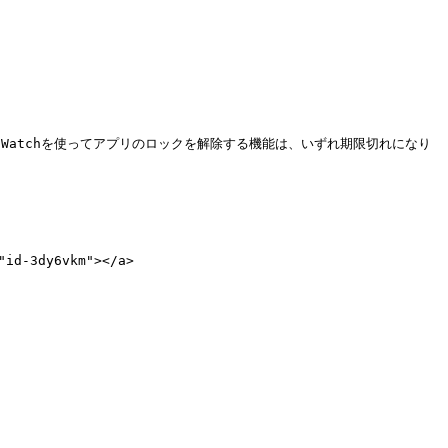
 IDまたはApple Watchを使ってアプリのロックを解除する機能は、いずれ期限切れになり
id-3dy6vkm"></a>
