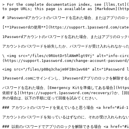
> For the complete documentation index, see [llms.txt](
to page URLs; this page is available as [Markdown](http
# 1Passwordアカウントのパスワードを忘れた場合、またはアプリのロ
[**1Passwordの使用**](https://support.1password.com/categ
1Passwordアカウントのパスワードを忘れた場合、またはアプリのロック
アカウントのパスワードを紛失したか、パスワードが受け入れられなかったた
\ <img src="/files/c9RUotDr5lANmMlgt9Yj" alt="i
(https://support.1password.com/change-account-password/
<img src="/files/p8Bq3chajm9FIBn1wv68" alt="1Password l
1Password.comにサインインし、1Passwordアプリのロックを解
パスワードを忘れた場合、[Emergency Kitを準備してある場合](http
依頼する](https://support.1password.com/recovery/)か、
外の場合は、以下の手順に従って回復を試みてください。

### アカウントのパスワードを覚えていると思う場合 <a href="#id-1fob9t
アカウントのパスワードを知っているはずなのに、それが受け入れられない
### 以前のパスワードでアプリのロックを解除できる場合 <a href="#id-3zny