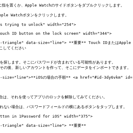
ーに指を置くか、Apple Watchのサイドボタンをダブルクリックします。

le Watchボタンをクリックします。

s trying to unlock" width="254">

ouch ID button on the lock screen" width="344">

lamation-triangle" data-size="line"> **重要** Touch
してください

す。その後、新しいアカウントを作って、そこにデータをインポートできます。

ta-size="line">**iOSの場合の手順** <a href="#id-3dy6vkm" id="
を使う場合は、それを使ってアプリのロックを解除してみてください。

に求められない場合は、パスワードフィールドの横にあるボタンをタップします。

tton in 1Password for iOS" width="375">

n-triangle" data-size="line"> **重要**
