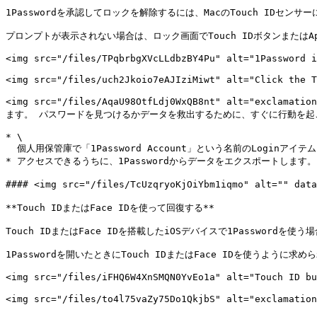
1Passwordを承認してロックを解除するには、MacのTouch IDセンサ
プロンプトが表示されない場合は、ロック画面でTouch IDボタンまたはApp
<img src="/files/TPqbrbgXVcLLdbzBY4Pu" alt="1Password i
<img src="/files/uch2Jkoio7eAJIziMiwt" alt="Click the T
<img src="/files/AqaU98OtfLdj0WxQB8nt" alt="exc
ます。 パスワードを見つけるかデータを救出するために、すぐに行動を起こ
* \

  個人用保管庫で「1Password Account」という名前のLoginアイテムを探します。そこにパスワードが含まれている可能性があります。

* アクセスできるうちに、1Passwordからデータをエクスポートしま
#### <img src="/files/TcUzqryoKjOiYbm1iqmo" alt="" da
**Touch IDまたはFace IDを使って回復する**

Touch IDまたはFace IDを搭載したiOSデバイスで1Password
1Passwordを開いたときにTouch IDまたはFace IDを使うよう
<img src="/files/iFHQ6W4XnSMQN0YvEo1a" alt="Touch ID bu
<img src="/files/to4l75vaZy75Do1QkjbS" alt="exclamatio