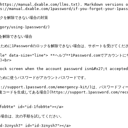
https://manual.dxable.com/llms.txt). Markdown versions o
s://manual.dxable.com/1password/if-you-forgot-your-1pass
ックを解除できない場合の対策

ory/using-1password/)

を解除できない場合

めに1Passwordのロックを解除できない場合は、サポートを受けてくださ
nfo-circle" data-size="line"> **ヘルプ**1Password.c
)<br>

ock screen when the account password isn&#x27;t accepted
除するために使うパスワードがアカウントパスワードです。

s://support.1password.com/emergency-kit/)は、
[回復コードを生成してある場合](https://support.1password.com/re
e" id="id-1fob9te"></a>

場合は、次の手順を試してください。

sh7" id="id-3znysh7"></a>
