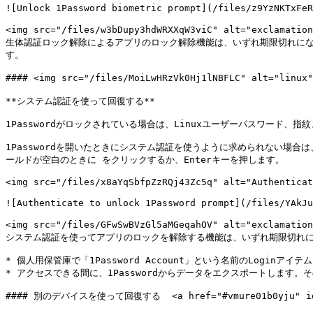
![Unlock 1Password biometric prompt](/files/z9YzNKTxFeR
<img src="/files/w3bDupy3hdWRXXqW3viC" alt="exclamatio
生体認証ロック解除によるアプリのロック解除機能は、いずれ期限切れになりま
す。

#### <img src="/files/MoiLwHRzVk0Hj1lNBFLC" alt="linu
**システム認証を使って回復する**

1Passwordがロックされている場合は、Linuxユーザーパスワード
1Passwordを開いたときにシステム認証を使うように求められない場合は、<img src=
ールドが空白のときに をクリックするか、Enterキーを押します。

<img src="/files/x8aYqSbfpZzRQj43Zc5q" alt="Authenticat
![Authenticate to unlock 1Password prompt](/files/YAkJu
<img src="/files/GFwSwBVzGl5aMGeqahOV" alt="exclamatio
システム認証を使ってアプリのロックを解除する機能は、いずれ期限切れに
* 個人用保管庫で「1Password Account」という名前のLogin
* アクセスできる間に、1Passwordからデータをエクスポートします
#### 別のデバイスを使って回復する  <a href="#vmure01b0yju" id="