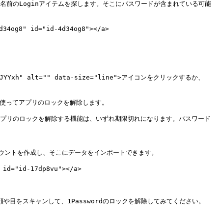
という名前のLoginアイテムを探します。そこにパスワードが含まれている可能
34og8" id="id-4d34og8"></a>

xh" alt="" data-size="line">アイコンをクリックするか、
Nを使ってアプリのロックを解除します。

ws Helloを使ってアプリのロックを解除する機能は、いずれ期限切れになります。パスワード
新しいアカウントを作成し、そこにデータをインポートできます。

id="id-17dp8vu"></a>

顔や目をスキャンして、1Passwordのロックを解除してみてください。