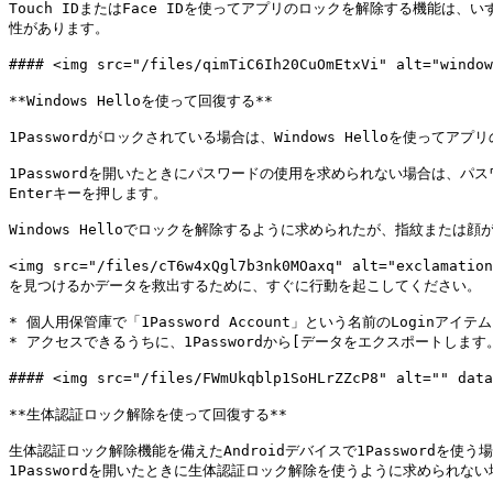
Touch IDまたはFace IDを使ってアプリのロックを解除する機能は、
性があります。

#### <img src="/files/qimTiC6Ih20CuOmEtxVi" alt="wind
**Windows Helloを使って回復する**

1Passwordがロックされている場合は、Windows Helloを使ってア
1Passwordを開いたときにパスワードの使用を求められない場合は、パスワードフィー
Enterキーを押します。

Windows Helloでロックを解除するように求められたが、指紋または顔
<img src="/files/cT6w4xQgl7b3nk0MOaxq" alt="ex
を見つけるかデータを救出するために、すぐに行動を起こしてください。

* 個人用保管庫で「1Password Account」という名前のLogin
* アクセスできるうちに、1Passwordから[データをエクスポートします。](
#### <img src="/files/FWmUkqblp1SoHLrZZcP8" alt="" da
**生体認証ロック解除を使って回復する**

生体認証ロック解除機能を備えたAndroidデバイスで1Passwordを
1Passwordを開いたときに生体認証ロック解除を使うように求められな