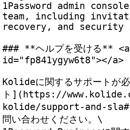
1Password admin console
team, including invitat
recovery, and security 
### **ヘルプを受ける** <a hr
id="fp841ygyw6t8"></a>

Kolideに関するサポートが必
ト](https://www.kolide.
kolide/support-and-sla
問い合わせください。\
