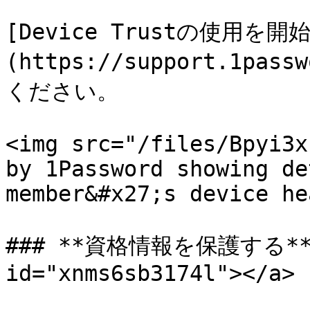
[Device Trustの使用を
(https://support.1pass
ください。

<img src="/files/Bpyi3x
by 1Password showing de
member&#x27;s device he
### **資格情報を保護する** <a
id="xnms6sb3174l"></a>
